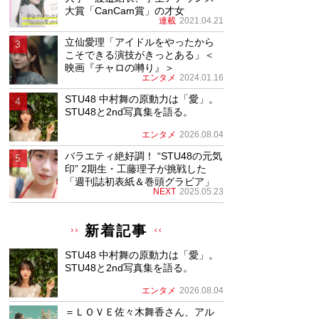
大賞「CanCam賞」の才女
連載
2021.04.21
立仙愛理「アイドルをやったから
こそできる演技がきっとある」＜
映画『チャロの囀り』＞
エンタメ
2024.01.16
STU48 中村舞の原動力は「愛」。
STU48と2nd写真集を語る。
エンタメ
2026.08.04
バラエティ絶好調！ “STU48の元気
印” 2期生・工藤理子が挑戦した
「週刊誌初表紙＆巻頭グラビア」
NEXT
2025.05.23
新着記事
STU48 中村舞の原動力は「愛」。
STU48と2nd写真集を語る。
エンタメ
2026.08.04
＝ＬＯＶＥ佐々木舞香さん、アル