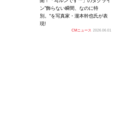
開！「写ルンです™」のタグライ
ン”飾らない瞬間、なのに特
別。“を写真家・瀧本幹也氏が表
現!
CMニュース
2026.06.01