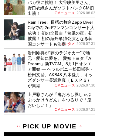
パカ役に挑戦！ 大谷映美里さん、
野口衣織さんがソフトバンクCM初
出演！
CMニュース
2026.08.03
Rain Tree、目標の舞台Zepp Diver
Cityでの 2ndワンマンコンサート大
成功！ 初の全員曲「台風の夜」初
披露！ 初の海外単独公演となる韓
国コンサートも決定！
エンタメ
2026.07.31
岩田剛典が”夢のラジオカー”で地
元・愛知に夢を。 愛知トヨタ「AT
Dream」新TVCM、8月1日オンエ
ア開始 ― ヘラルボニー松田崇弥・
松田文登、AKB48 八木愛月、キッ
ズダンサー長瀬柊真（ＥＸＰＧ）
が集結 ―
CMニュース
2026.07.30
上戸彩さんが『鬼おろし豚しゃぶ
ぶっかけうどん』をつるりで「鬼
おいしい！」
CMニュース
2026.07.21
PICK UP MOVIE