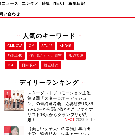
Mニュース
エンタメ
特集
NEXT
編集日記
問い合わせ
人気のキーワード
CMNOW
CM
STU48
AKB48
乃木坂46
僕が⾒たかった⻘空
浜辺美波
TGC
日向坂46
新垣結衣
デイリーランキング
スターダストプロモーション主催
第３回「スター☆オーディショ
ン」の最終選考会。応募総数16,39
7人の中から選び抜かれたファイナ
リスト16人からグランプリが決
定！
NEXT
2023.10.10
【美しい女子大生の素顔】早稲田
大学・渡邉結衣、学生アナウンス