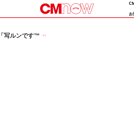
C
お
「写ルンです™