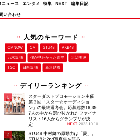
Mニュース
エンタメ
特集
NEXT
編集日記
問い合わせ
人気のキーワード
CMNOW
CM
STU48
AKB48
乃木坂46
僕が⾒たかった⻘空
浜辺美波
TGC
日向坂46
新垣結衣
デイリーランキング
スターダストプロモーション主催
第３回「スター☆オーディショ
ン」の最終選考会。応募総数16,39
7人の中から選び抜かれたファイナ
リスト16人からグランプリが決
定！
NEXT
2023.10.10
STU48 中村舞の原動力は「愛」。
STU48と2nd写真集を語る。