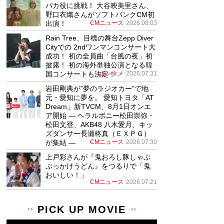
パカ役に挑戦！ 大谷映美里さん、
野口衣織さんがソフトバンクCM初
出演！
CMニュース
2026.08.03
Rain Tree、目標の舞台Zepp Diver
Cityでの 2ndワンマンコンサート大
成功！ 初の全員曲「台風の夜」初
披露！ 初の海外単独公演となる韓
国コンサートも決定！
エンタメ
2026.07.31
岩田剛典が”夢のラジオカー”で地
元・愛知に夢を。 愛知トヨタ「AT
Dream」新TVCM、8月1日オンエ
ア開始 ― ヘラルボニー松田崇弥・
松田文登、AKB48 八木愛月、キッ
ズダンサー長瀬柊真（ＥＸＰＧ）
が集結 ―
CMニュース
2026.07.30
上戸彩さんが『鬼おろし豚しゃぶ
ぶっかけうどん』をつるりで「鬼
おいしい！」
CMニュース
2026.07.21
PICK UP MOVIE