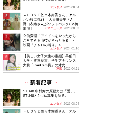
エンタメ
2026.08.04
＝ＬＯＶＥ佐々木舞香さん、アル
パカ役に挑戦！ 大谷映美里さん、
野口衣織さんがソフトバンクCM初
出演！
CMニュース
2026.08.03
立仙愛理「アイドルをやったから
こそできる演技がきっとある」＜
映画『チャロの囀り』＞
エンタメ
2024.01.16
【美しい女子大生の素顔】早稲田
大学・渡邉結衣、学生アナウンス
大賞「CanCam賞」の才女
連載
2021.04.21
新着記事
STU48 中村舞の原動力は「愛」。
STU48と2nd写真集を語る。
エンタメ
2026.08.04
＝ＬＯＶＥ佐々木舞香さん、アル