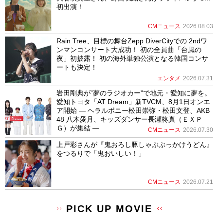
初出演！
CMニュース
2026.08.03
Rain Tree、目標の舞台Zepp DiverCityでの 2ndワ
ンマンコンサート大成功！ 初の全員曲「台風の
夜」初披露！ 初の海外単独公演となる韓国コンサ
ートも決定！
エンタメ
2026.07.31
岩田剛典が”夢のラジオカー”で地元・愛知に夢を。
愛知トヨタ「AT Dream」新TVCM、8月1日オンエ
ア開始 ― ヘラルボニー松田崇弥・松田文登、AKB
48 八木愛月、キッズダンサー長瀬柊真（ＥＸＰ
Ｇ）が集結 ―
CMニュース
2026.07.30
上戸彩さんが『鬼おろし豚しゃぶぶっかけうどん』
をつるりで「鬼おいしい！」
CMニュース
2026.07.21
PICK UP MOVIE