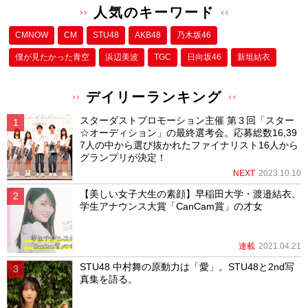
人気のキーワード
CMNOW
CM
STU48
AKB48
乃木坂46
僕が⾒たかった⻘空
浜辺美波
TGC
日向坂46
新垣結衣
デイリーランキング
スターダストプロモーション主催 第３回「スター
☆オーディション」の最終選考会。応募総数16,39
7人の中から選び抜かれたファイナリスト16人から
グランプリが決定！
NEXT
2023.10.10
【美しい女子大生の素顔】早稲田大学・渡邉結衣、
学生アナウンス大賞「CanCam賞」の才女
連載
2021.04.21
STU48 中村舞の原動力は「愛」。STU48と2nd写
真集を語る。