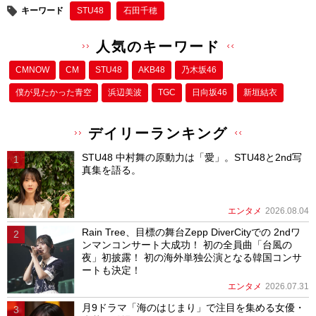
キーワード
STU48
石田千穂
人気のキーワード
CMNOW
CM
STU48
AKB48
乃木坂46
僕が⾒たかった⻘空
浜辺美波
TGC
日向坂46
新垣結衣
デイリーランキング
STU48 中村舞の原動力は「愛」。STU48と2nd写
真集を語る。
エンタメ
2026.08.04
Rain Tree、目標の舞台Zepp DiverCityでの 2ndワ
ンマンコンサート大成功！ 初の全員曲「台風の
夜」初披露！ 初の海外単独公演となる韓国コンサ
ートも決定！
エンタメ
2026.07.31
月9ドラマ「海のはじまり」で注目を集める女優・