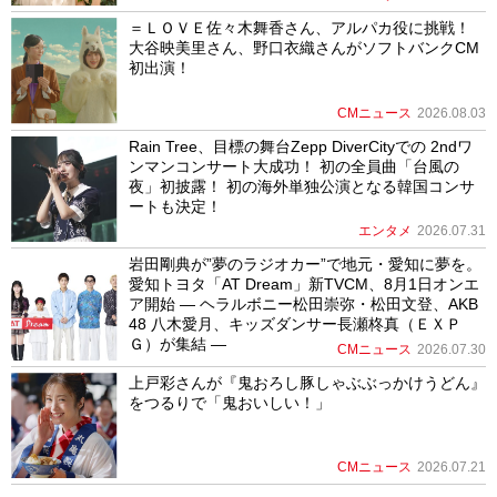
＝ＬＯＶＥ佐々木舞香さん、アルパカ役に挑戦！
大谷映美里さん、野口衣織さんがソフトバンクCM
初出演！
CMニュース
2026.08.03
Rain Tree、目標の舞台Zepp DiverCityでの 2ndワ
ンマンコンサート大成功！ 初の全員曲「台風の
夜」初披露！ 初の海外単独公演となる韓国コンサ
ートも決定！
エンタメ
2026.07.31
岩田剛典が”夢のラジオカー”で地元・愛知に夢を。
愛知トヨタ「AT Dream」新TVCM、8月1日オンエ
ア開始 ― ヘラルボニー松田崇弥・松田文登、AKB
48 八木愛月、キッズダンサー長瀬柊真（ＥＸＰ
Ｇ）が集結 ―
CMニュース
2026.07.30
上戸彩さんが『鬼おろし豚しゃぶぶっかけうどん』
をつるりで「鬼おいしい！」
CMニュース
2026.07.21