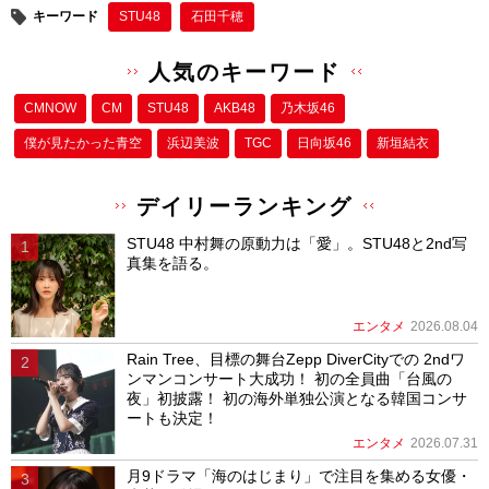
キーワード
STU48
石田千穂
人気のキーワード
CMNOW
CM
STU48
AKB48
乃木坂46
僕が⾒たかった⻘空
浜辺美波
TGC
日向坂46
新垣結衣
デイリーランキング
STU48 中村舞の原動力は「愛」。STU48と2nd写
真集を語る。
エンタメ
2026.08.04
Rain Tree、目標の舞台Zepp DiverCityでの 2ndワ
ンマンコンサート大成功！ 初の全員曲「台風の
夜」初披露！ 初の海外単独公演となる韓国コンサ
ートも決定！
エンタメ
2026.07.31
月9ドラマ「海のはじまり」で注目を集める女優・