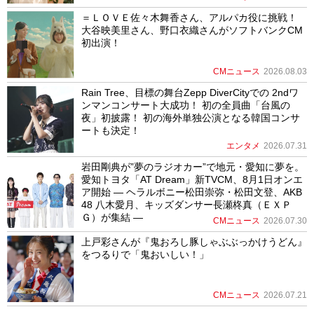
＝ＬＯＶＥ佐々木舞香さん、アルパカ役に挑戦！
大谷映美里さん、野口衣織さんがソフトバンクCM
初出演！
CMニュース
2026.08.03
Rain Tree、目標の舞台Zepp DiverCityでの 2ndワ
ンマンコンサート大成功！ 初の全員曲「台風の
夜」初披露！ 初の海外単独公演となる韓国コンサ
ートも決定！
エンタメ
2026.07.31
岩田剛典が”夢のラジオカー”で地元・愛知に夢を。
愛知トヨタ「AT Dream」新TVCM、8月1日オンエ
ア開始 ― ヘラルボニー松田崇弥・松田文登、AKB
48 八木愛月、キッズダンサー長瀬柊真（ＥＸＰ
Ｇ）が集結 ―
CMニュース
2026.07.30
上戸彩さんが『鬼おろし豚しゃぶぶっかけうどん』
をつるりで「鬼おいしい！」
CMニュース
2026.07.21