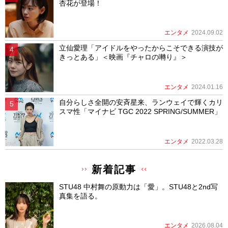
杏花が登場！
エンタメ
2024.09.02
立仙愛理「アイドルをやったからこそできる演技が
きっとある」＜映画『チャロの囀り』＞
エンタメ
2024.01.16
自分らしさ全開の安斉星来、ランウェイで輝くカリ
スマ性「マイナビ TGC 2022 SPRING/SUMMER」
エンタメ
2022.03.28
新着記事
STU48 中村舞の原動力は「愛」。STU48と2nd写
真集を語る。
エンタメ
2026.08.04