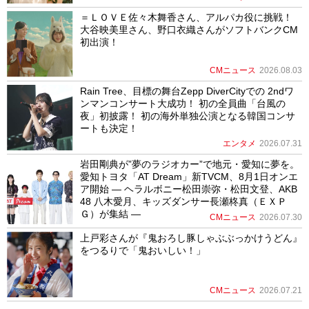
＝ＬＯＶＥ佐々木舞香さん、アルパカ役に挑戦！
大谷映美里さん、野口衣織さんがソフトバンクCM
初出演！
CMニュース
2026.08.03
Rain Tree、目標の舞台Zepp DiverCityでの 2ndワ
ンマンコンサート大成功！ 初の全員曲「台風の
夜」初披露！ 初の海外単独公演となる韓国コンサ
ートも決定！
エンタメ
2026.07.31
岩田剛典が”夢のラジオカー”で地元・愛知に夢を。
愛知トヨタ「AT Dream」新TVCM、8月1日オンエ
ア開始 ― ヘラルボニー松田崇弥・松田文登、AKB
48 八木愛月、キッズダンサー長瀬柊真（ＥＸＰ
Ｇ）が集結 ―
CMニュース
2026.07.30
上戸彩さんが『鬼おろし豚しゃぶぶっかけうどん』
をつるりで「鬼おいしい！」
CMニュース
2026.07.21