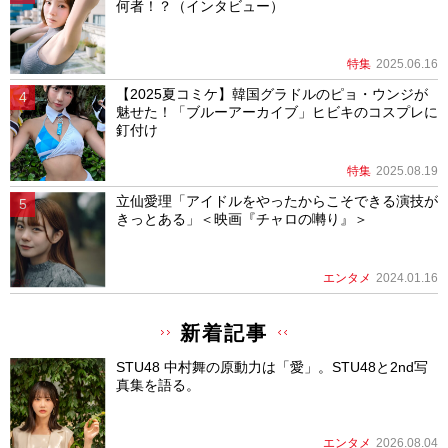
何者！？（インタビュー）
特集
2025.06.16
【2025夏コミケ】韓国グラドルのピョ・ウンジが
魅せた！「ブルーアーカイブ」ヒビキのコスプレに
釘付け
特集
2025.08.19
立仙愛理「アイドルをやったからこそできる演技が
きっとある」＜映画『チャロの囀り』＞
エンタメ
2024.01.16
新着記事
STU48 中村舞の原動力は「愛」。STU48と2nd写
真集を語る。
エンタメ
2026.08.04