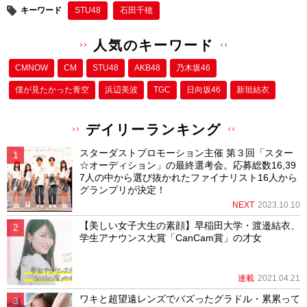
キーワード
STU48
石田千穂
人気のキーワード
CMNOW
CM
STU48
AKB48
乃木坂46
僕が⾒たかった⻘空
浜辺美波
TGC
日向坂46
新垣結衣
デイリーランキング
スターダストプロモーション主催 第３回「スター
☆オーディション」の最終選考会。応募総数16,39
7人の中から選び抜かれたファイナリスト16人から
グランプリが決定！
NEXT
2023.10.10
【美しい女子大生の素顔】早稲田大学・渡邉結衣、
学生アナウンス大賞「CanCam賞」の才女
連載
2021.04.21
ワキと超望遠レンズでバズったグラドル・累累って