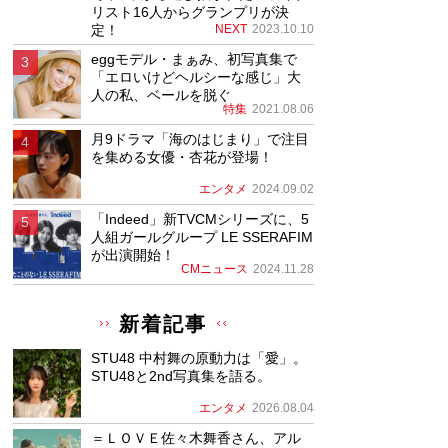
リスト16人からグランプリが決
定！
NEXT
2023.10.10
eggモデル・まぁみ、初写真集で
「エロいけどヘルシーな感じ」大
人の私、ベールを脱ぐ
特集
2021.08.06
月9ドラマ「海のはじまり」で注目
を集める女優・杏花が登場！
エンタメ
2024.09.02
「Indeed」新TVCMシリーズに、5
人組ガールグループ LE SSERAFIM
が出演開始！
CMニュース
2024.11.28
新着記事
STU48 中村舞の原動力は「愛」。
STU48と2nd写真集を語る。
エンタメ
2026.08.04
＝ＬＯＶＥ佐々木舞香さん、アル