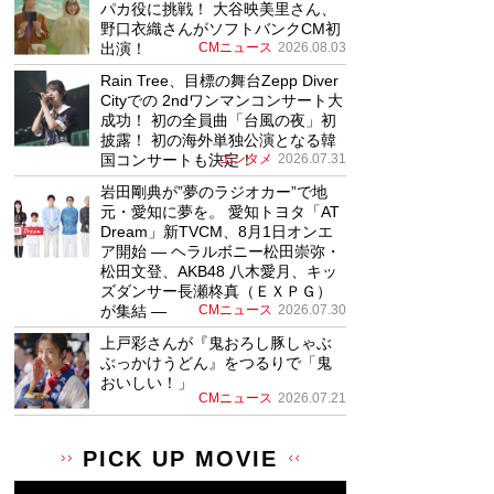
パカ役に挑戦！ 大谷映美里さん、
野口衣織さんがソフトバンクCM初
出演！
CMニュース
2026.08.03
Rain Tree、目標の舞台Zepp Diver
Cityでの 2ndワンマンコンサート大
成功！ 初の全員曲「台風の夜」初
披露！ 初の海外単独公演となる韓
国コンサートも決定！
エンタメ
2026.07.31
岩田剛典が”夢のラジオカー”で地
元・愛知に夢を。 愛知トヨタ「AT
Dream」新TVCM、8月1日オンエ
ア開始 ― ヘラルボニー松田崇弥・
松田文登、AKB48 八木愛月、キッ
ズダンサー長瀬柊真（ＥＸＰＧ）
が集結 ―
CMニュース
2026.07.30
上戸彩さんが『鬼おろし豚しゃぶ
ぶっかけうどん』をつるりで「鬼
おいしい！」
CMニュース
2026.07.21
PICK UP MOVIE