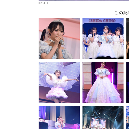
©︎STU
この記