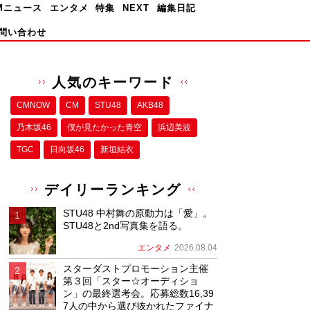
Mニュース
エンタメ
特集
NEXT
編集日記
問い合わせ
人気のキーワード
CMNOW
CM
STU48
AKB48
乃木坂46
僕が⾒たかった⻘空
浜辺美波
TGC
日向坂46
新垣結衣
デイリーランキング
STU48 中村舞の原動力は「愛」。
STU48と2nd写真集を語る。
エンタメ
2026.08.04
スターダストプロモーション主催
第３回「スター☆オーディショ
ン」の最終選考会。応募総数16,39
7人の中から選び抜かれたファイナ