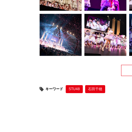
キーワード
STU48
石田千穂