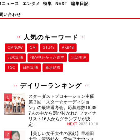
Mニュース
エンタメ
特集
NEXT
編集日記
問い合わせ
人気のキーワード
CMNOW
CM
STU48
AKB48
乃木坂46
僕が⾒たかった⻘空
浜辺美波
TGC
日向坂46
新垣結衣
デイリーランキング
スターダストプロモーション主催
第３回「スター☆オーディショ
ン」の最終選考会。応募総数16,39
7人の中から選び抜かれたファイナ
リスト16人からグランプリが決
定！
NEXT
2023.10.10
【美しい女子大生の素顔】早稲田
大学・渡邉結衣、学生アナウンス