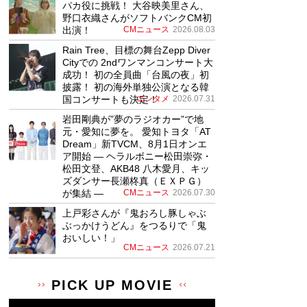
パカ役に挑戦！ 大谷映美里さん、
野口衣織さんがソフトバンクCM初
出演！
CMニュース
2026.08.03
Rain Tree、目標の舞台Zepp Diver
Cityでの 2ndワンマンコンサート大
成功！ 初の全員曲「台風の夜」初
披露！ 初の海外単独公演となる韓
国コンサートも決定！
エンタメ
2026.07.31
岩田剛典が”夢のラジオカー”で地
元・愛知に夢を。 愛知トヨタ「AT
Dream」新TVCM、8月1日オンエ
ア開始 ― ヘラルボニー松田崇弥・
松田文登、AKB48 八木愛月、キッ
ズダンサー長瀬柊真（ＥＸＰＧ）
が集結 ―
CMニュース
2026.07.30
上戸彩さんが『鬼おろし豚しゃぶ
ぶっかけうどん』をつるりで「鬼
おいしい！」
CMニュース
2026.07.21
PICK UP MOVIE