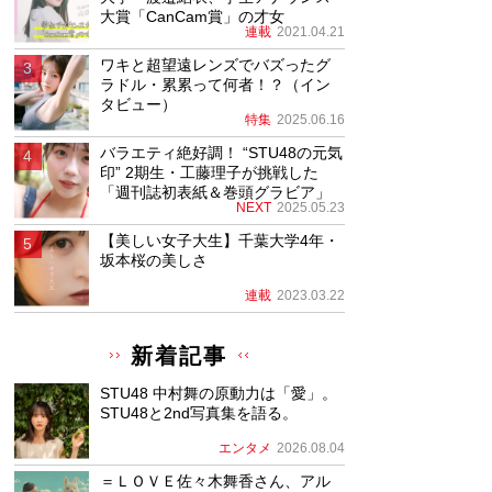
大賞「CanCam賞」の才女
連載
2021.04.21
ワキと超望遠レンズでバズったグ
ラドル・累累って何者！？（イン
タビュー）
特集
2025.06.16
バラエティ絶好調！ “STU48の元気
印” 2期生・工藤理子が挑戦した
「週刊誌初表紙＆巻頭グラビア」
NEXT
2025.05.23
【美しい女子大生】千葉大学4年・
坂本桜の美しさ
連載
2023.03.22
新着記事
STU48 中村舞の原動力は「愛」。
STU48と2nd写真集を語る。
エンタメ
2026.08.04
＝ＬＯＶＥ佐々木舞香さん、アル