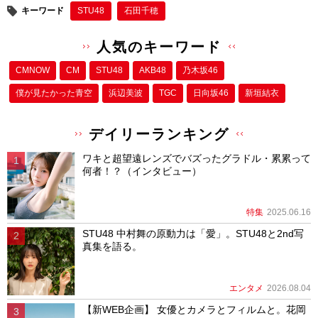
キーワード
STU48
石田千穂
人気のキーワード
CMNOW
CM
STU48
AKB48
乃木坂46
僕が⾒たかった⻘空
浜辺美波
TGC
日向坂46
新垣結衣
デイリーランキング
ワキと超望遠レンズでバズったグラドル・累累って
何者！？（インタビュー）
特集
2025.06.16
STU48 中村舞の原動力は「愛」。STU48と2nd写
真集を語る。
エンタメ
2026.08.04
【新WEB企画】 女優とカメラとフィルムと。花岡