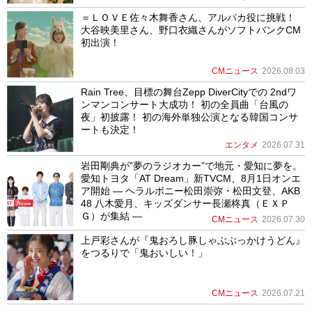
＝ＬＯＶＥ佐々木舞香さん、アルパカ役に挑戦！
大谷映美里さん、野口衣織さんがソフトバンクCM
初出演！
CMニュース
2026.08.03
Rain Tree、目標の舞台Zepp DiverCityでの 2ndワ
ンマンコンサート大成功！ 初の全員曲「台風の
夜」初披露！ 初の海外単独公演となる韓国コンサ
ートも決定！
エンタメ
2026.07.31
岩田剛典が”夢のラジオカー”で地元・愛知に夢を。
愛知トヨタ「AT Dream」新TVCM、8月1日オンエ
ア開始 ― ヘラルボニー松田崇弥・松田文登、AKB
48 八木愛月、キッズダンサー長瀬柊真（ＥＸＰ
Ｇ）が集結 ―
CMニュース
2026.07.30
上戸彩さんが『鬼おろし豚しゃぶぶっかけうどん』
をつるりで「鬼おいしい！」
CMニュース
2026.07.21