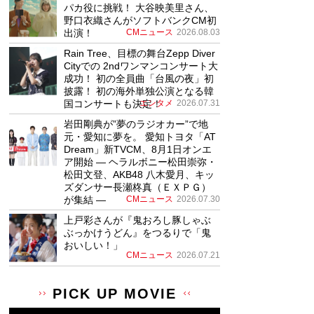
パカ役に挑戦！ 大谷映美里さん、
野口衣織さんがソフトバンクCM初
出演！
CMニュース
2026.08.03
Rain Tree、目標の舞台Zepp Diver
Cityでの 2ndワンマンコンサート大
成功！ 初の全員曲「台風の夜」初
披露！ 初の海外単独公演となる韓
国コンサートも決定！
エンタメ
2026.07.31
岩田剛典が”夢のラジオカー”で地
元・愛知に夢を。 愛知トヨタ「AT
Dream」新TVCM、8月1日オンエ
ア開始 ― ヘラルボニー松田崇弥・
松田文登、AKB48 八木愛月、キッ
ズダンサー長瀬柊真（ＥＸＰＧ）
が集結 ―
CMニュース
2026.07.30
上戸彩さんが『鬼おろし豚しゃぶ
ぶっかけうどん』をつるりで「鬼
おいしい！」
CMニュース
2026.07.21
PICK UP MOVIE