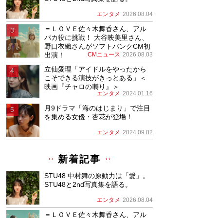
エンタメ
2026.08.04
＝ＬＯＶＥ佐々木舞香さん、アル
パカ役に挑戦！ 大谷映美里さん、
野口衣織さんがソフトバンクCM初
出演！
CMニュース
2026.08.03
立仙愛理「アイドルをやったから
こそできる演技がきっとある」＜
映画『チャロの囀り』＞
エンタメ
2024.01.16
月9ドラマ「海のはじまり」で注目
を集める女優・杏花が登場！
エンタメ
2024.09.02
新着記事
STU48 中村舞の原動力は「愛」。
STU48と2nd写真集を語る。
エンタメ
2026.08.04
＝ＬＯＶＥ佐々木舞香さん、アル