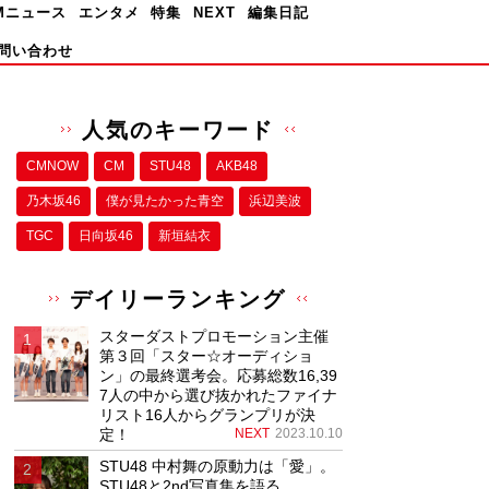
Mニュース
エンタメ
特集
NEXT
編集日記
問い合わせ
人気のキーワード
CMNOW
CM
STU48
AKB48
乃木坂46
僕が⾒たかった⻘空
浜辺美波
TGC
日向坂46
新垣結衣
デイリーランキング
スターダストプロモーション主催
第３回「スター☆オーディショ
ン」の最終選考会。応募総数16,39
7人の中から選び抜かれたファイナ
リスト16人からグランプリが決
定！
NEXT
2023.10.10
STU48 中村舞の原動力は「愛」。
STU48と2nd写真集を語る。