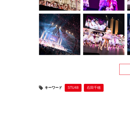
キーワード
STU48
石田千穂