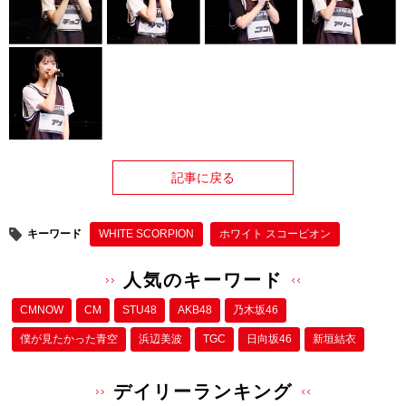
記事に戻る
キーワード
WHITE SCORPION
ホワイト スコーピオン
人気のキーワード
CMNOW
CM
STU48
AKB48
乃木坂46
僕が⾒たかった⻘空
浜辺美波
TGC
日向坂46
新垣結衣
デイリーランキング