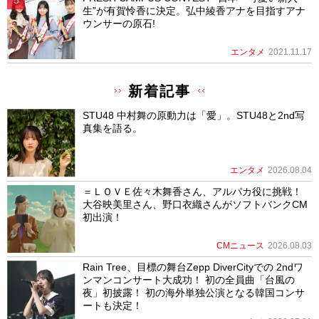
生”が有賀怜香に決定。弘中綾香アナを目指すアナ
ウンサーの原石!
エンタメ
2021.11.17
新着記事
STU48 中村舞の原動力は「愛」。STU48と2nd写
真集を語る。
エンタメ
2026.08.04
＝ＬＯＶＥ佐々木舞香さん、アルパカ役に挑戦！
大谷映美里さん、野口衣織さんがソフトバンクCM
初出演！
CMニュース
2026.08.03
Rain Tree、目標の舞台Zepp DiverCityでの 2ndワ
ンマンコンサート大成功！ 初の全員曲「台風の
夜」初披露！ 初の海外単独公演となる韓国コンサ
ートも決定！