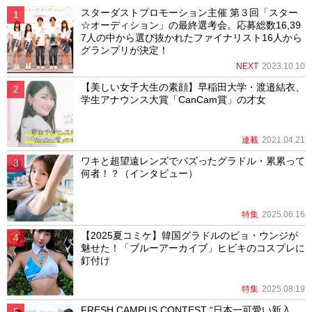
スターダストプロモーション主催 第３回「スター
☆オーディション」の最終選考会。応募総数16,39
7人の中から選び抜かれたファイナリスト16人から
グランプリが決定！
NEXT
2023.10.10
【美しい女子大生の素顔】早稲田大学・渡邉結衣、
学生アナウンス大賞「CanCam賞」の才女
連載
2021.04.21
ワキと超望遠レンズでバズったグラドル・累累って
何者！？（インタビュー）
特集
2025.06.16
【2025夏コミケ】韓国グラドルのピョ・ウンジが
魅せた！「ブルーアーカイブ」ヒビキのコスプレに
釘付け
特集
2025.08.19
FRESH CAMPUS CONTEST “日本一可愛い新入