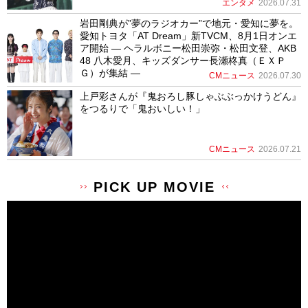
エンタメ
2026.07.31
岩田剛典が”夢のラジオカー”で地元・愛知に夢を。
愛知トヨタ「AT Dream」新TVCM、8月1日オンエ
ア開始 ― ヘラルボニー松田崇弥・松田文登、AKB
48 八木愛月、キッズダンサー長瀬柊真（ＥＸＰ
Ｇ）が集結 ―
CMニュース
2026.07.30
上戸彩さんが『鬼おろし豚しゃぶぶっかけうどん』
をつるりで「鬼おいしい！」
CMニュース
2026.07.21
PICK UP MOVIE