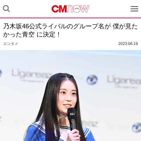
乃⽊坂46公式ライバルのグループ名が 僕が⾒た
かった⻘空 に決定！
エンタメ
2023.06.19