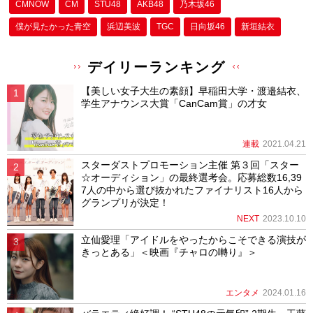
CMNOW
CM
STU48
AKB48
乃木坂46
僕が⾒たかった⻘空
浜辺美波
TGC
日向坂46
新垣結衣
デイリーランキング
【美しい女子大生の素顔】早稲田大学・渡邉結衣、
学生アナウンス大賞「CanCam賞」の才女
連載
2021.04.21
スターダストプロモーション主催 第３回「スター
☆オーディション」の最終選考会。応募総数16,39
7人の中から選び抜かれたファイナリスト16人から
グランプリが決定！
NEXT
2023.10.10
立仙愛理「アイドルをやったからこそできる演技が
きっとある」＜映画『チャロの囀り』＞
エンタメ
2024.01.16