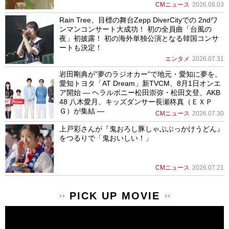
CMニュース
2026.08.03
Rain Tree、目標の舞台Zepp DiverCityでの 2ndワ
ンマンコンサート大成功！ 初の全員曲「台風の
夜」初披露！ 初の海外単独公演となる韓国コンサ
ートも決定！
エンタメ
2026.07.31
岩田剛典が”夢のラジオカー”で地元・愛知に夢を。
愛知トヨタ「AT Dream」新TVCM、8月1日オンエ
ア開始 ― ヘラルボニー松田崇弥・松田文登、AKB
48 八木愛月、キッズダンサー長瀬柊真（ＥＸＰ
Ｇ）が集結 ―
CMニュース
2026.07.30
上戸彩さんが『鬼おろし豚しゃぶぶっかけうどん』
をつるりで「鬼おいしい！」
CMニュース
2026.07.21
PICK UP MOVIE