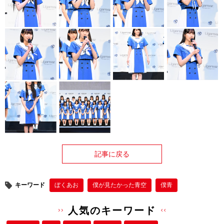
記事に戻る
キーワード
ぼくあお
僕が⾒たかった⻘空
僕⻘
人気のキーワード