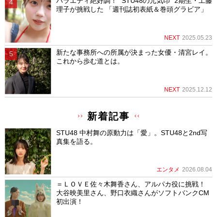
バラエティ絶好調！ “STU48の元気印” 2期生・工藤
理子が挑戦した 「週刊誌初表紙＆巻頭グラビア」
NEXT
2025.05.23
新たな事務所への所属が決まった女優・清宮レイ。
これから歩む道とは。
NEXT
2025.12.12
新着記事
STU48 中村舞の原動力は「愛」。STU48と2nd写
真集を語る。
エンタメ
2026.08.04
＝ＬＯＶＥ佐々木舞香さん、アルパカ役に挑戦！
大谷映美里さん、野口衣織さんがソフトバンクCM
初出演！