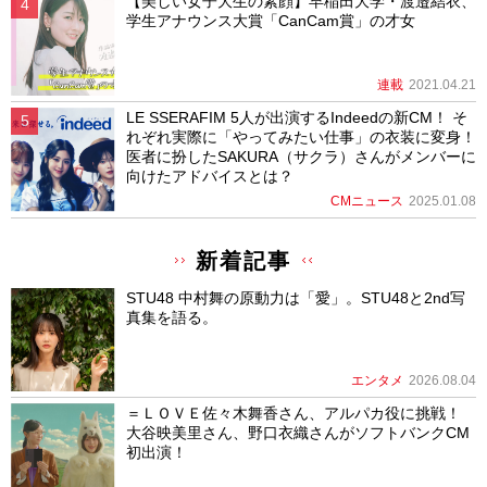
【美しい女子大生の素顔】早稲田大学・渡邉結衣、
学生アナウンス大賞「CanCam賞」の才女
連載
2021.04.21
LE SSERAFIM 5人が出演するIndeedの新CM！ そ
れぞれ実際に「やってみたい仕事」の衣装に変身！
医者に扮したSAKURA（サクラ）さんがメンバーに
向けたアドバイスとは？
CMニュース
2025.01.08
新着記事
STU48 中村舞の原動力は「愛」。STU48と2nd写
真集を語る。
エンタメ
2026.08.04
＝ＬＯＶＥ佐々木舞香さん、アルパカ役に挑戦！
大谷映美里さん、野口衣織さんがソフトバンクCM
初出演！