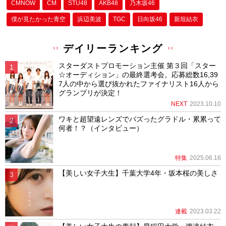
CMNOW
CM
STU48
AKB48
乃木坂46
僕が⾒たかった⻘空
浜辺美波
TGC
日向坂46
新垣結衣
デイリーランキング
スターダストプロモーション主催 第３回「スター
☆オーディション」の最終選考会。応募総数16,39
7人の中から選び抜かれたファイナリスト16人から
グランプリが決定！
NEXT
2023.10.10
ワキと超望遠レンズでバズったグラドル・累累って
何者！？（インタビュー）
特集
2025.06.16
【美しい女子大生】千葉大学4年・坂本桜の美しさ
連載
2023.03.22