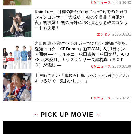
CMニュース
2026.08.03
Rain Tree、目標の舞台Zepp DiverCityでの 2ndワ
ンマンコンサート大成功！ 初の全員曲「台風の
夜」初披露！ 初の海外単独公演となる韓国コンサ
ートも決定！
エンタメ
2026.07.31
岩田剛典が”夢のラジオカー”で地元・愛知に夢を。
愛知トヨタ「AT Dream」新TVCM、8月1日オンエ
ア開始 ― ヘラルボニー松田崇弥・松田文登、AKB
48 八木愛月、キッズダンサー長瀬柊真（ＥＸＰ
Ｇ）が集結 ―
CMニュース
2026.07.30
上戸彩さんが『鬼おろし豚しゃぶぶっかけうどん』
をつるりで「鬼おいしい！」
CMニュース
2026.07.21
PICK UP MOVIE