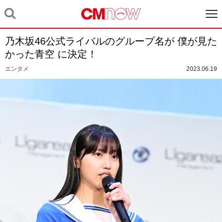
乃⽊坂46公式ライバルのグループ名が 僕が⾒た
かった⻘空 に決定！
エンタメ
2023.06.19