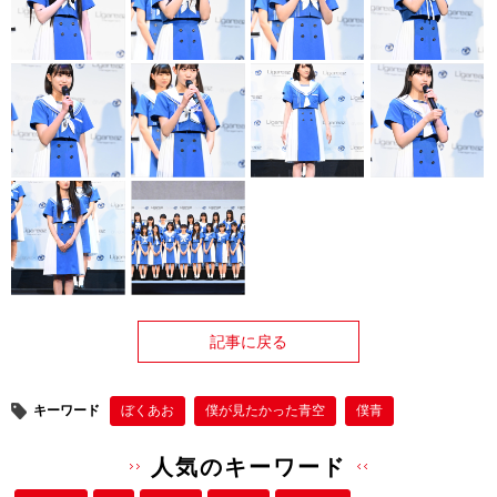
記事に戻る
キーワード
ぼくあお
僕が⾒たかった⻘空
僕⻘
人気のキーワード