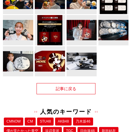
記事に戻る
人気のキーワード
CMNOW
CM
STU48
AKB48
乃木坂46
僕が⾒たかった⻘空
浜辺美波
TGC
日向坂46
新垣結衣