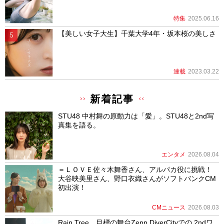
特集
2025.06.16
【美しい女子大生】千葉大学4年・坂本桜の美しさ
連載
2023.03.22
新着記事
STU48 中村舞の原動力は「愛」。STU48と2nd写
真集を語る。
エンタメ
2026.08.04
＝ＬＯＶＥ佐々木舞香さん、アルパカ役に挑戦！
大谷映美里さん、野口衣織さんがソフトバンクCM
初出演！
CMニュース
2026.08.03
Rain Tree、目標の舞台Zepp DiverCityでの 2ndワ