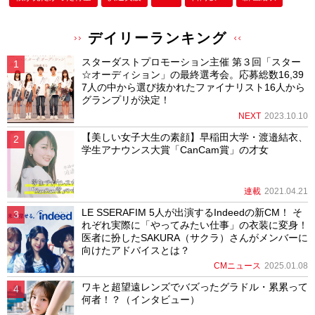
デイリーランキング
スターダストプロモーション主催 第３回「スター
☆オーディション」の最終選考会。応募総数16,39
7人の中から選び抜かれたファイナリスト16人から
グランプリが決定！
NEXT
2023.10.10
【美しい女子大生の素顔】早稲田大学・渡邉結衣、
学生アナウンス大賞「CanCam賞」の才女
連載
2021.04.21
LE SSERAFIM 5人が出演するIndeedの新CM！ そ
れぞれ実際に「やってみたい仕事」の衣装に変身！
医者に扮したSAKURA（サクラ）さんがメンバーに
向けたアドバイスとは？
CMニュース
2025.01.08
ワキと超望遠レンズでバズったグラドル・累累って
何者！？（インタビュー）