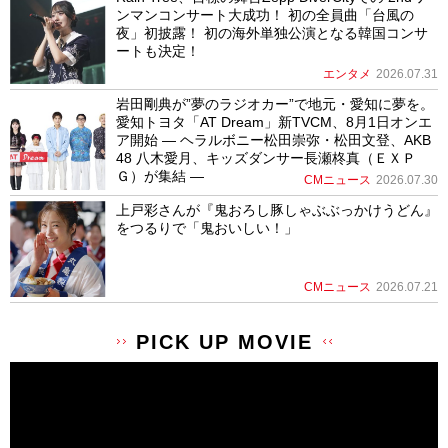
ンマンコンサート大成功！ 初の全員曲「台風の
夜」初披露！ 初の海外単独公演となる韓国コンサ
ートも決定！
エンタメ
2026.07.31
岩田剛典が”夢のラジオカー”で地元・愛知に夢を。
愛知トヨタ「AT Dream」新TVCM、8月1日オンエ
ア開始 ― ヘラルボニー松田崇弥・松田文登、AKB
48 八木愛月、キッズダンサー長瀬柊真（ＥＸＰ
Ｇ）が集結 ―
CMニュース
2026.07.30
上戸彩さんが『鬼おろし豚しゃぶぶっかけうどん』
をつるりで「鬼おいしい！」
CMニュース
2026.07.21
PICK UP MOVIE