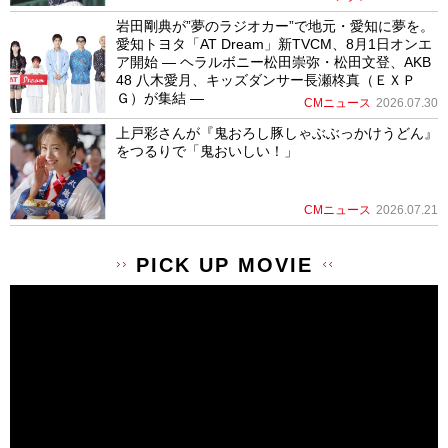
岩田剛典が”夢のラジオカー”で地元・愛知に夢を。
愛知トヨタ「AT Dream」新TVCM、8月1日オンエ
ア開始 ― ヘラルボニー松田崇弥・松田文登、AKB
48 八木愛月、キッズダンサー長瀬柊真（ＥＸＰ
Ｇ）が集結 ―
CMニュース
2026.07.30
上戸彩さんが『鬼おろし豚しゃぶぶっかけうどん』
をつるりで「鬼おいしい！」
CMニュース
2026.07.21
PICK UP MOVIE