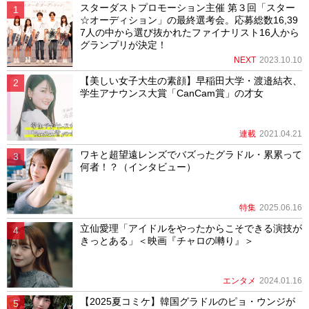
スターダストプロモーション主催 第３回「スター
☆オーディション」の最終選考会。応募総数16,39
7人の中から選び抜かれたファイナリスト16人から
グランプリが決定！
NEXT
2023.10.10
【美しい女子大生の素顔】早稲田大学・渡邉結衣、
学生アナウンス大賞「CanCam賞」の才女
連載
2021.04.21
ワキと超望遠レンズでバズったグラドル・累累って
何者！？（インタビュー）
特集
2025.06.16
立仙愛理「アイドルをやったからこそできる演技が
きっとある」＜映画『チャロの囀り』＞
エンタメ
2024.01.16
【2025夏コミケ】韓国グラドルのピョ・ウンジが