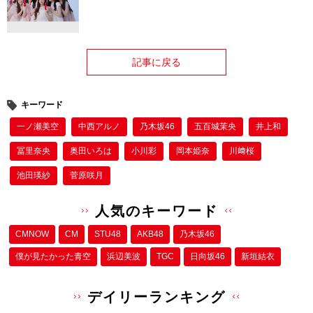
記事に戻る
キーワード
一ノ瀬美空
中西アルノ
乃木坂46
五百城茉央
井上和
冨里奈央
奥田いろは
小川彩
岡本姫奈
川﨑桜
池田瑛紗
菅原咲月
人気のキーワード
CMNOW
CM
STU48
AKB48
乃木坂46
僕が⾒たかった⻘空
浜辺美波
TGC
日向坂46
新垣結衣
デイリーランキング