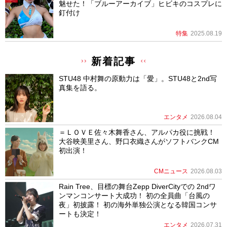
魅せた！「ブルーアーカイブ」ヒビキのコスプレに
釘付け
特集
2025.08.19
新着記事
STU48 中村舞の原動力は「愛」。STU48と2nd写
真集を語る。
エンタメ
2026.08.04
＝ＬＯＶＥ佐々木舞香さん、アルパカ役に挑戦！
大谷映美里さん、野口衣織さんがソフトバンクCM
初出演！
CMニュース
2026.08.03
Rain Tree、目標の舞台Zepp DiverCityでの 2ndワ
ンマンコンサート大成功！ 初の全員曲「台風の
夜」初披露！ 初の海外単独公演となる韓国コンサ
ートも決定！
エンタメ
2026.07.31