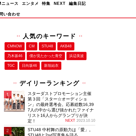
Mニュース
エンタメ
特集
NEXT
編集日記
問い合わせ
人気のキーワード
CMNOW
CM
STU48
AKB48
乃木坂46
僕が⾒たかった⻘空
浜辺美波
TGC
日向坂46
新垣結衣
デイリーランキング
スターダストプロモーション主催
第３回「スター☆オーディショ
ン」の最終選考会。応募総数16,39
7人の中から選び抜かれたファイナ
リスト16人からグランプリが決
定！
NEXT
2023.10.10
STU48 中村舞の原動力は「愛」。
STU48と2nd写真集を語る。