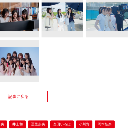
記事に戻る
茉央
井上和
冨里奈央
奥田いろは
小川彩
岡本姫奈