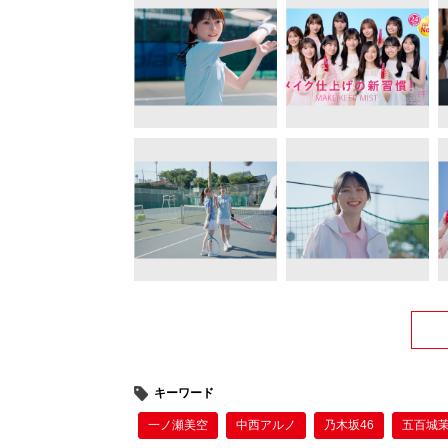
キーワード
一ノ瀬美空
中西アルノ
乃木坂46
五百城