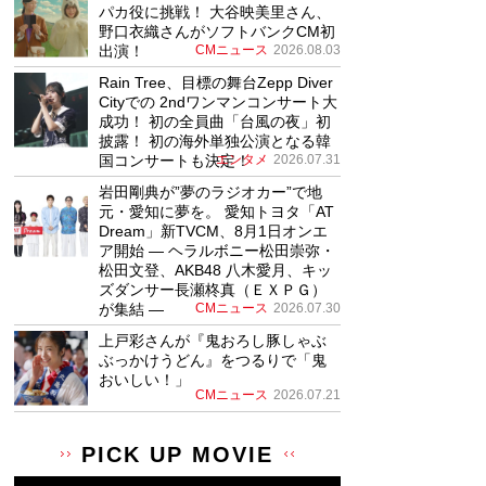
パカ役に挑戦！ 大谷映美里さん、
野口衣織さんがソフトバンクCM初
出演！
CMニュース
2026.08.03
Rain Tree、目標の舞台Zepp Diver
Cityでの 2ndワンマンコンサート大
成功！ 初の全員曲「台風の夜」初
披露！ 初の海外単独公演となる韓
国コンサートも決定！
エンタメ
2026.07.31
岩田剛典が”夢のラジオカー”で地
元・愛知に夢を。 愛知トヨタ「AT
Dream」新TVCM、8月1日オンエ
ア開始 ― ヘラルボニー松田崇弥・
松田文登、AKB48 八木愛月、キッ
ズダンサー長瀬柊真（ＥＸＰＧ）
が集結 ―
CMニュース
2026.07.30
上戸彩さんが『鬼おろし豚しゃぶ
ぶっかけうどん』をつるりで「鬼
おいしい！」
CMニュース
2026.07.21
PICK UP MOVIE