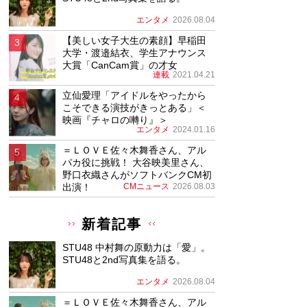
エンタメ
2026.08.04
【美しい女子大生の素顔】早稲田
大学・渡邉結衣、学生アナウンス
大賞「CanCam賞」の才女
連載
2021.04.21
立仙愛理「アイドルをやったから
こそできる演技がきっとある」＜
映画『チャロの囀り』＞
エンタメ
2024.01.16
＝ＬＯＶＥ佐々木舞香さん、アル
パカ役に挑戦！ 大谷映美里さん、
野口衣織さんがソフトバンクCM初
出演！
CMニュース
2026.08.03
新着記事
STU48 中村舞の原動力は「愛」。
STU48と2nd写真集を語る。
エンタメ
2026.08.04
＝ＬＯＶＥ佐々木舞香さん、アル