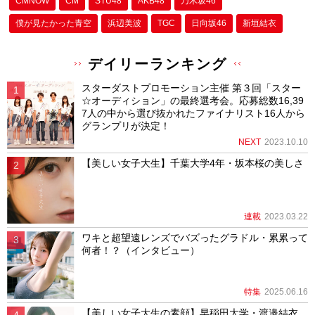
CMNOW
CM
STU48
AKB48
乃木坂46
僕が⾒たかった⻘空
浜辺美波
TGC
日向坂46
新垣結衣
デイリーランキング
スターダストプロモーション主催 第３回「スター
☆オーディション」の最終選考会。応募総数16,39
7人の中から選び抜かれたファイナリスト16人から
グランプリが決定！
NEXT
2023.10.10
【美しい女子大生】千葉大学4年・坂本桜の美しさ
連載
2023.03.22
ワキと超望遠レンズでバズったグラドル・累累って
何者！？（インタビュー）
特集
2025.06.16
【美しい女子大生の素顔】早稲田大学・渡邉結衣、