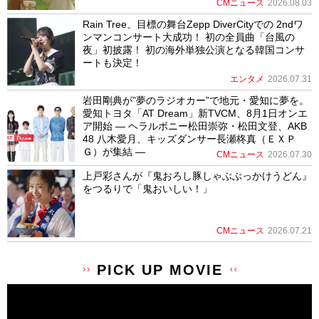
CMニュース
2026.08.03
Rain Tree、目標の舞台Zepp DiverCityでの 2ndワ
ンマンコンサート大成功！ 初の全員曲「台風の
夜」初披露！ 初の海外単独公演となる韓国コンサ
ートも決定！
エンタメ
2026.07.31
岩田剛典が”夢のラジオカー”で地元・愛知に夢を。
愛知トヨタ「AT Dream」新TVCM、8月1日オンエ
ア開始 ― ヘラルボニー松田崇弥・松田文登、AKB
48 八木愛月、キッズダンサー長瀬柊真（ＥＸＰ
Ｇ）が集結 ―
CMニュース
2026.07.30
上戸彩さんが『鬼おろし豚しゃぶぶっかけうどん』
をつるりで「鬼おいしい！」
CMニュース
2026.07.21
PICK UP MOVIE