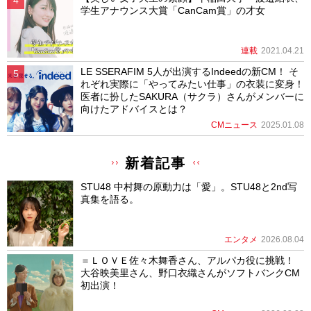
学生アナウンス大賞「CanCam賞」の才女
連載
2021.04.21
LE SSERAFIM 5人が出演するIndeedの新CM！ そ
れぞれ実際に「やってみたい仕事」の衣装に変身！
医者に扮したSAKURA（サクラ）さんがメンバーに
向けたアドバイスとは？
CMニュース
2025.01.08
新着記事
STU48 中村舞の原動力は「愛」。STU48と2nd写
真集を語る。
エンタメ
2026.08.04
＝ＬＯＶＥ佐々木舞香さん、アルパカ役に挑戦！
大谷映美里さん、野口衣織さんがソフトバンクCM
初出演！