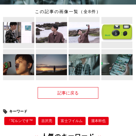
この記事の画像一覧（全8件）
記事に戻る
キーワード
「写ルンです™
吉沢亮
富士フイルム
瀧本幹也