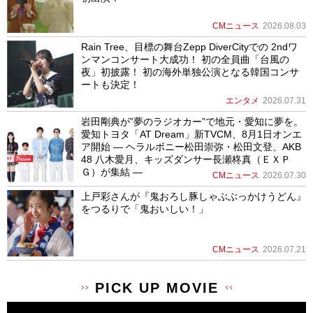
CMニュース
2026.08.03
Rain Tree、目標の舞台Zepp DiverCityでの 2ndワ
ンマンコンサート大成功！ 初の全員曲「台風の
夜」初披露！ 初の海外単独公演となる韓国コンサ
ートも決定！
エンタメ
2026.07.31
岩田剛典が”夢のラジオカー”で地元・愛知に夢を。
愛知トヨタ「AT Dream」新TVCM、8月1日オンエ
ア開始 ― ヘラルボニー松田崇弥・松田文登、AKB
48 八木愛月、キッズダンサー長瀬柊真（ＥＸＰ
Ｇ）が集結 ―
CMニュース
2026.07.30
上戸彩さんが『鬼おろし豚しゃぶぶっかけうどん』
をつるりで「鬼おいしい！」
CMニュース
2026.07.21
PICK UP MOVIE