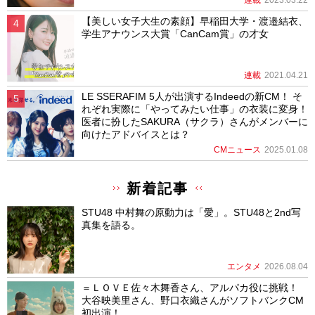
連載
2023.03.22
【美しい女子大生の素顔】早稲田大学・渡邉結衣、
学生アナウンス大賞「CanCam賞」の才女
連載
2021.04.21
LE SSERAFIM 5人が出演するIndeedの新CM！ そ
れぞれ実際に「やってみたい仕事」の衣装に変身！
医者に扮したSAKURA（サクラ）さんがメンバーに
向けたアドバイスとは？
CMニュース
2025.01.08
新着記事
STU48 中村舞の原動力は「愛」。STU48と2nd写
真集を語る。
エンタメ
2026.08.04
＝ＬＯＶＥ佐々木舞香さん、アルパカ役に挑戦！
大谷映美里さん、野口衣織さんがソフトバンクCM
初出演！