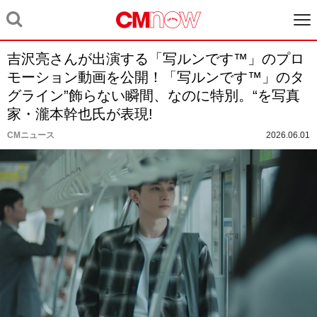
吉沢亮さんが出演する「写ルンです™」のプロ
モーション動画を公開！「写ルンです™」のタ
グライン”飾らない瞬間、なのに特別。“を写真
家・瀧本幹也氏が表現!
CMニュース
2026.06.01