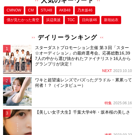
人気のキーワード
CMNOW
CM
STU48
AKB48
乃木坂46
僕が⾒たかった⻘空
浜辺美波
TGC
日向坂46
新垣結衣
デイリーランキング
スターダストプロモーション主催 第３回「スター
☆オーディション」の最終選考会。応募総数16,39
7人の中から選び抜かれたファイナリスト16人から
グランプリが決定！
NEXT
2023.10.10
ワキと超望遠レンズでバズったグラドル・累累って
何者！？（インタビュー）
特集
2025.06.16
【美しい女子大生】千葉大学4年・坂本桜の美しさ