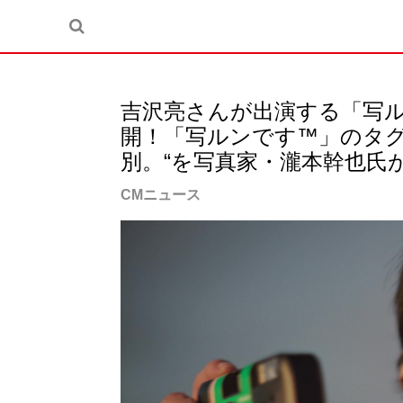
吉沢亮さんが出演する「写
開！「写ルンです™」のタグ
別。“を写真家・瀧本幹也氏が
CMニュース