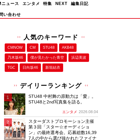
Mニュース
エンタメ
特集
NEXT
編集日記
問い合わせ
人気のキーワード
CMNOW
CM
STU48
AKB48
乃木坂46
僕が⾒たかった⻘空
浜辺美波
TGC
日向坂46
新垣結衣
デイリーランキング
STU48 中村舞の原動力は「愛」。
STU48と2nd写真集を語る。
エンタメ
2026.08.04
スターダストプロモーション主催
第３回「スター☆オーディショ
ン」の最終選考会。応募総数16,39
7人の中から選び抜かれたファイナ