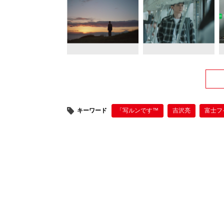
キーワード
「写ルンです™
吉沢亮
富士フ