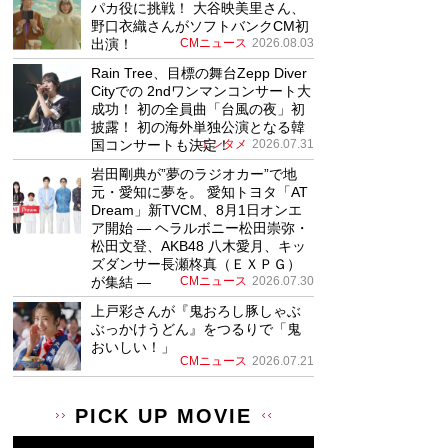
パカ役に挑戦！ 大谷映美里さん、
野口衣織さんがソフトバンクCM初
出演！
CMニュース
2026.08.03
Rain Tree、目標の舞台Zepp Diver
Cityでの 2ndワンマンコンサート大
成功！ 初の全員曲「台風の夜」初
披露！ 初の海外単独公演となる韓
国コンサートも決定！
エンタメ
2026.07.31
岩田剛典が”夢のラジオカー”で地
元・愛知に夢を。 愛知トヨタ「AT
Dream」新TVCM、8月1日オンエ
ア開始 ― ヘラルボニー松田崇弥・
松田文登、AKB48 八木愛月、キッ
ズダンサー長瀬柊真（ＥＸＰＧ）
が集結 ―
CMニュース
2026.07.30
上戸彩さんが『鬼おろし豚しゃぶ
ぶっかけうどん』をつるりで「鬼
おいしい！」
CMニュース
2026.07.21
PICK UP MOVIE