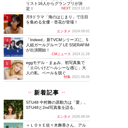
リスト16人からグランプリが決
定！
NEXT
2023.10.10
月9ドラマ「海のはじまり」で注目
を集める女優・杏花が登場！
エンタメ
2024.09.02
「Indeed」新TVCMシリーズに、5
人組ガールグループ LE SSERAFIM
が出演開始！
CMニュース
2024.11.28
eggモデル・まぁみ、初写真集で
「エロいけどヘルシーな感じ」大
人の私、ベールを脱ぐ
特集
2021.08.06
新着記事
STU48 中村舞の原動力は「愛」。
STU48と2nd写真集を語る。
エンタメ
2026.08.04
＝ＬＯＶＥ佐々木舞香さん、アル