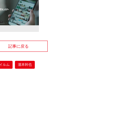
記事に戻る
イルム
瀧本幹也