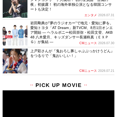
夜」初披露！ 初の海外単独公演となる韓国コンサ
ートも決定！
エンタメ
2026.07.31
岩田剛典が”夢のラジオカー”で地元・愛知に夢を。
愛知トヨタ「AT Dream」新TVCM、8月1日オンエ
ア開始 ― ヘラルボニー松田崇弥・松田文登、AKB
48 八木愛月、キッズダンサー長瀬柊真（ＥＸＰ
Ｇ）が集結 ―
CMニュース
2026.07.30
上戸彩さんが『鬼おろし豚しゃぶぶっかけうどん』
をつるりで「鬼おいしい！」
CMニュース
2026.07.21
PICK UP MOVIE