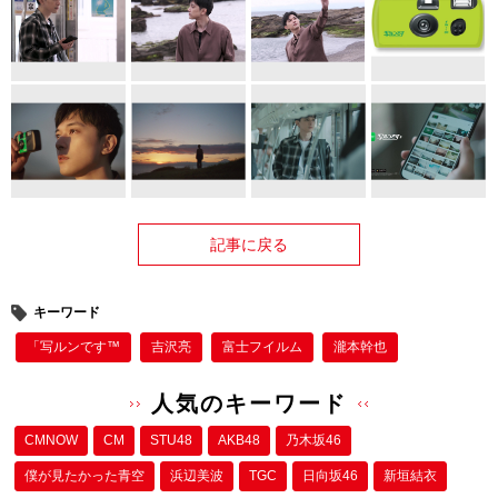
記事に戻る
キーワード
「写ルンです™
吉沢亮
富士フイルム
瀧本幹也
人気のキーワード
CMNOW
CM
STU48
AKB48
乃木坂46
僕が⾒たかった⻘空
浜辺美波
TGC
日向坂46
新垣結衣