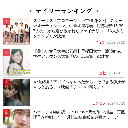
デイリーランキング
スターダストプロモーション主催 第３回「スター
☆オーディション」の最終選考会。応募総数16,39
7人の中から選び抜かれたファイナリスト16人から
グランプリが決定！
NEXT
2023.10.10
【美しい女子大生の素顔】早稲田大学・渡邉結衣、
学生アナウンス大賞「CanCam賞」の才女
連載
2021.04.21
立仙愛理「アイドルをやったからこそできる演技が
きっとある」＜映画『チャロの囀り』＞
エンタメ
2024.01.16
バラエティ絶好調！ “STU48の元気印” 2期生・工藤
理子が挑戦した 「週刊誌初表紙＆巻頭グラビア」