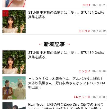
NEXT
2025.05.23
STU48 中村舞の原動力は「愛」。STU48と2nd写
真集を語る。
エンタメ
2026.08.04
新着記事
STU48 中村舞の原動力は「愛」。STU48と2nd写
真集を語る。
エンタメ
2026.08.04
＝ＬＯＶＥ佐々木舞香さん、アルパカ役に挑戦！
大谷映美里さん、野口衣織さんがソフトバンクCM
初出演！
CMニュース
2026.08.03
Rain Tree、目標の舞台Zepp DiverCityでの 2ndワ
ンマンコンサート大成功！ 初の全員曲「台風の