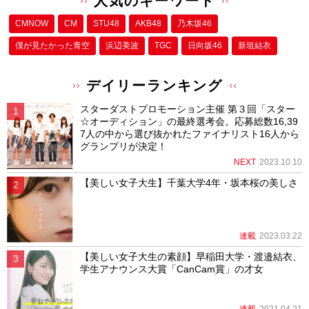
人気のキーワード
CMNOW
CM
STU48
AKB48
乃木坂46
僕が⾒たかった⻘空
浜辺美波
TGC
日向坂46
新垣結衣
デイリーランキング
スターダストプロモーション主催 第３回「スター
☆オーディション」の最終選考会。応募総数16,39
7人の中から選び抜かれたファイナリスト16人から
グランプリが決定！
NEXT
2023.10.10
【美しい女子大生】千葉大学4年・坂本桜の美しさ
連載
2023.03.22
【美しい女子大生の素顔】早稲田大学・渡邉結衣、
学生アナウンス大賞「CanCam賞」の才女