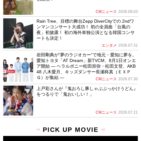
CMニュース
2026.08.03
Rain Tree、目標の舞台Zepp DiverCityでの 2ndワ
ンマンコンサート大成功！ 初の全員曲「台風の
夜」初披露！ 初の海外単独公演となる韓国コンサ
ートも決定！
エンタメ
2026.07.31
岩田剛典が”夢のラジオカー”で地元・愛知に夢を。
愛知トヨタ「AT Dream」新TVCM、8月1日オンエ
ア開始 ― ヘラルボニー松田崇弥・松田文登、AKB
48 八木愛月、キッズダンサー長瀬柊真（ＥＸＰ
Ｇ）が集結 ―
CMニュース
2026.07.30
上戸彩さんが『鬼おろし豚しゃぶぶっかけうどん』
をつるりで「鬼おいしい！」
CMニュース
2026.07.21
PICK UP MOVIE