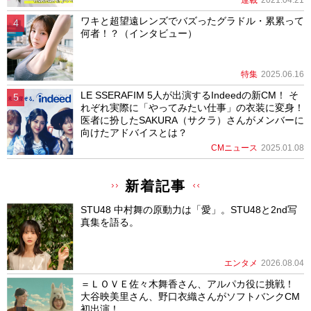
連載
2021.04.21
ワキと超望遠レンズでバズったグラドル・累累って
何者！？（インタビュー）
特集
2025.06.16
LE SSERAFIM 5人が出演するIndeedの新CM！ そ
れぞれ実際に「やってみたい仕事」の衣装に変身！
医者に扮したSAKURA（サクラ）さんがメンバーに
向けたアドバイスとは？
CMニュース
2025.01.08
新着記事
STU48 中村舞の原動力は「愛」。STU48と2nd写
真集を語る。
エンタメ
2026.08.04
＝ＬＯＶＥ佐々木舞香さん、アルパカ役に挑戦！
大谷映美里さん、野口衣織さんがソフトバンクCM
初出演！