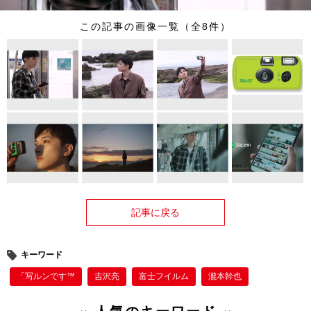
この記事の画像一覧（全8件）
記事に戻る
キーワード
「写ルンです™
吉沢亮
富士フイルム
瀧本幹也