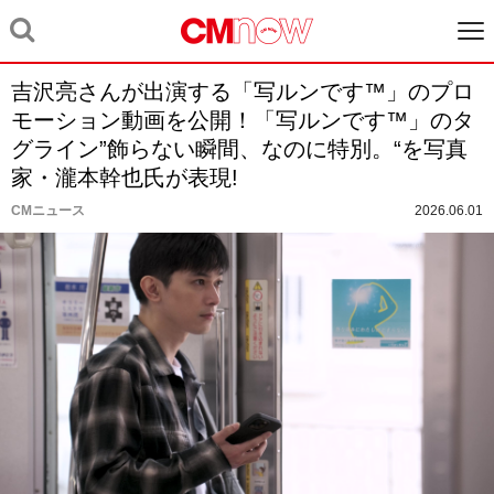
吉沢亮さんが出演する「写ルンです™」のプロ
モーション動画を公開！「写ルンです™」のタ
グライン”飾らない瞬間、なのに特別。“を写真
家・瀧本幹也氏が表現!
CMニュース
2026.06.01