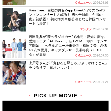
CMニュース
2026.08.03
Rain Tree、目標の舞台Zepp DiverCityでの 2ndワ
ンマンコンサート大成功！ 初の全員曲「台風の
夜」初披露！ 初の海外単独公演となる韓国コンサ
ートも決定！
エンタメ
2026.07.31
岩田剛典が”夢のラジオカー”で地元・愛知に夢を。
愛知トヨタ「AT Dream」新TVCM、8月1日オンエ
ア開始 ― ヘラルボニー松田崇弥・松田文登、AKB
48 八木愛月、キッズダンサー長瀬柊真（ＥＸＰ
Ｇ）が集結 ―
CMニュース
2026.07.30
上戸彩さんが『鬼おろし豚しゃぶぶっかけうどん』
をつるりで「鬼おいしい！」
CMニュース
2026.07.21
PICK UP MOVIE