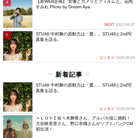
【新WEB企画】 女優とカメラとフィルムと。花岡
すみれ Photo by Dream Aya
NEXT
2022.04.07
STU48 中村舞の原動力は「愛」。STU48と2nd写
真集を語る。
エンタメ
2026.08.04
新着記事
STU48 中村舞の原動力は「愛」。STU48と2nd写
真集を語る。
エンタメ
2026.08.04
＝ＬＯＶＥ佐々木舞香さん、アルパカ役に挑戦！
大谷映美里さん、野口衣織さんがソフトバンクCM
初出演！