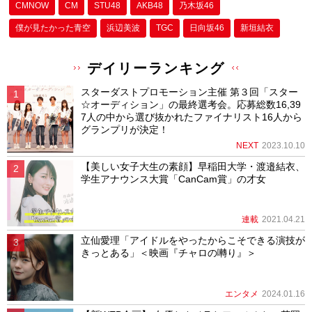
CMNOW
CM
STU48
AKB48
乃木坂46
僕が⾒たかった⻘空
浜辺美波
TGC
日向坂46
新垣結衣
デイリーランキング
スターダストプロモーション主催 第３回「スター
☆オーディション」の最終選考会。応募総数16,39
7人の中から選び抜かれたファイナリスト16人から
グランプリが決定！
NEXT
2023.10.10
【美しい女子大生の素顔】早稲田大学・渡邉結衣、
学生アナウンス大賞「CanCam賞」の才女
連載
2021.04.21
立仙愛理「アイドルをやったからこそできる演技が
きっとある」＜映画『チャロの囀り』＞
エンタメ
2024.01.16