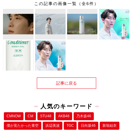
この記事の画像一覧（全6件）
記事に戻る
人気のキーワード
CMNOW
CM
STU48
AKB48
乃木坂46
僕が⾒たかった⻘空
浜辺美波
TGC
日向坂46
新垣結衣