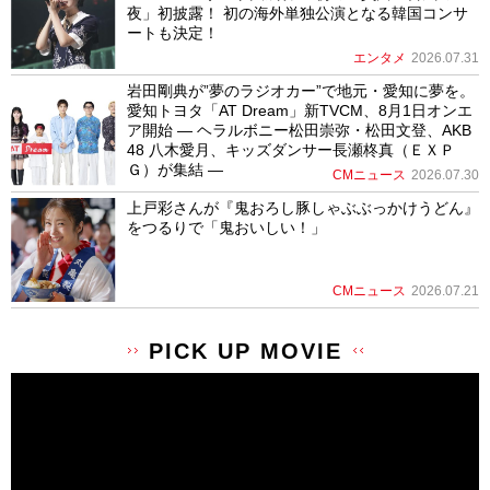
夜」初披露！ 初の海外単独公演となる韓国コンサ
ートも決定！
エンタメ
2026.07.31
岩田剛典が”夢のラジオカー”で地元・愛知に夢を。
愛知トヨタ「AT Dream」新TVCM、8月1日オンエ
ア開始 ― ヘラルボニー松田崇弥・松田文登、AKB
48 八木愛月、キッズダンサー長瀬柊真（ＥＸＰ
Ｇ）が集結 ―
CMニュース
2026.07.30
上戸彩さんが『鬼おろし豚しゃぶぶっかけうどん』
をつるりで「鬼おいしい！」
CMニュース
2026.07.21
PICK UP MOVIE