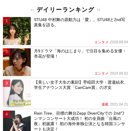
デイリーランキング
STU48 中村舞の原動力は「愛」。STU48と2nd写
真集を語る。
エンタメ
2026.08.04
月9ドラマ「海のはじまり」で注目を集める女優・
杏花が登場！
エンタメ
2024.09.02
【美しい女子大生の素顔】早稲田大学・渡邉結衣、
学生アナウンス大賞「CanCam賞」の才女
連載
2021.04.21
Rain Tree、目標の舞台Zepp DiverCityでの 2ndワ
ンマンコンサート大成功！ 初の全員曲「台風の
夜」初披露！ 初の海外単独公演となる韓国コンサ
ートも決定！