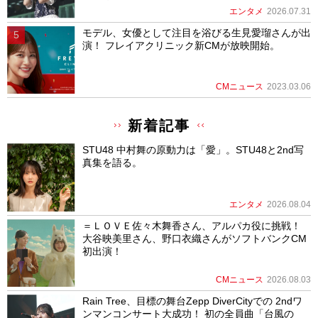
エンタメ
2026.07.31
モデル、女優として注目を浴びる生見愛瑠さんが出
演！ フレイアクリニック新CMが放映開始。
CMニュース
2023.03.06
新着記事
STU48 中村舞の原動力は「愛」。STU48と2nd写
真集を語る。
エンタメ
2026.08.04
＝ＬＯＶＥ佐々木舞香さん、アルパカ役に挑戦！
大谷映美里さん、野口衣織さんがソフトバンクCM
初出演！
CMニュース
2026.08.03
Rain Tree、目標の舞台Zepp DiverCityでの 2ndワ
ンマンコンサート大成功！ 初の全員曲「台風の