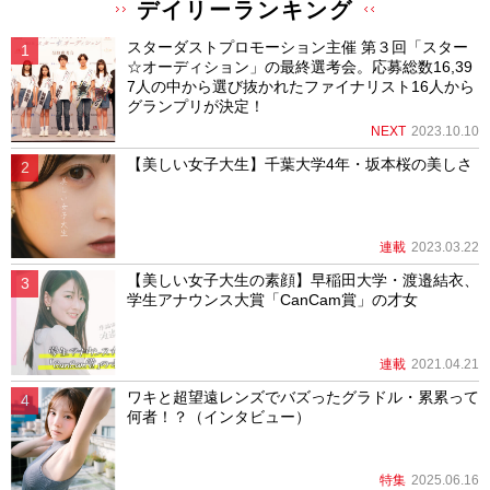
デイリーランキング
スターダストプロモーション主催 第３回「スター
☆オーディション」の最終選考会。応募総数16,39
7人の中から選び抜かれたファイナリスト16人から
グランプリが決定！
NEXT
2023.10.10
【美しい女子大生】千葉大学4年・坂本桜の美しさ
連載
2023.03.22
【美しい女子大生の素顔】早稲田大学・渡邉結衣、
学生アナウンス大賞「CanCam賞」の才女
連載
2021.04.21
ワキと超望遠レンズでバズったグラドル・累累って
何者！？（インタビュー）
特集
2025.06.16