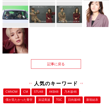
記事に戻る
人気のキーワード
CMNOW
CM
STU48
AKB48
乃木坂46
僕が⾒たかった⻘空
浜辺美波
TGC
日向坂46
新垣結衣