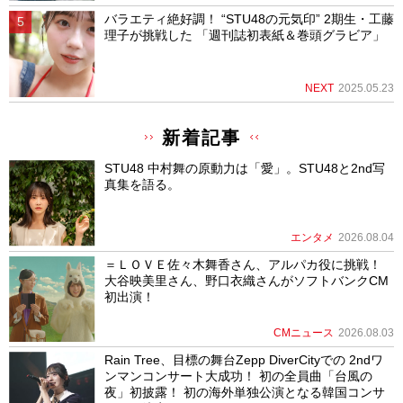
バラエティ絶好調！ “STU48の元気印” 2期生・工藤
理子が挑戦した 「週刊誌初表紙＆巻頭グラビア」
NEXT
2025.05.23
新着記事
STU48 中村舞の原動力は「愛」。STU48と2nd写
真集を語る。
エンタメ
2026.08.04
＝ＬＯＶＥ佐々木舞香さん、アルパカ役に挑戦！
大谷映美里さん、野口衣織さんがソフトバンクCM
初出演！
CMニュース
2026.08.03
Rain Tree、目標の舞台Zepp DiverCityでの 2ndワ
ンマンコンサート大成功！ 初の全員曲「台風の
夜」初披露！ 初の海外単独公演となる韓国コンサ