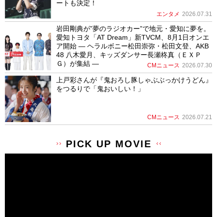
ートも決定！
エンタメ
2026.07.31
岩田剛典が”夢のラジオカー”で地元・愛知に夢を。
愛知トヨタ「AT Dream」新TVCM、8月1日オンエ
ア開始 ― ヘラルボニー松田崇弥・松田文登、AKB
48 八木愛月、キッズダンサー長瀬柊真（ＥＸＰ
Ｇ）が集結 ―
CMニュース
2026.07.30
上戸彩さんが『鬼おろし豚しゃぶぶっかけうどん』
をつるりで「鬼おいしい！」
CMニュース
2026.07.21
PICK UP MOVIE