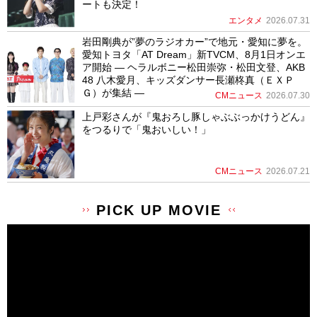
ートも決定！
エンタメ
2026.07.31
岩田剛典が”夢のラジオカー”で地元・愛知に夢を。
愛知トヨタ「AT Dream」新TVCM、8月1日オンエ
ア開始 ― ヘラルボニー松田崇弥・松田文登、AKB
48 八木愛月、キッズダンサー長瀬柊真（ＥＸＰ
Ｇ）が集結 ―
CMニュース
2026.07.30
上戸彩さんが『鬼おろし豚しゃぶぶっかけうどん』
をつるりで「鬼おいしい！」
CMニュース
2026.07.21
PICK UP MOVIE