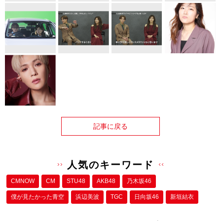
記事に戻る
人気のキーワード
CMNOW
CM
STU48
AKB48
乃木坂46
僕が⾒たかった⻘空
浜辺美波
TGC
日向坂46
新垣結衣