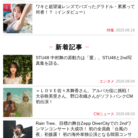
ワキと超望遠レンズでバズったグラドル・累累って
何者！？（インタビュー）
特集
2025.06.16
新着記事
STU48 中村舞の原動力は「愛」。STU48と2nd写
真集を語る。
エンタメ
2026.08.04
＝ＬＯＶＥ佐々木舞香さん、アルパカ役に挑戦！
大谷映美里さん、野口衣織さんがソフトバンクCM
初出演！
CMニュース
2026.08.03
Rain Tree、目標の舞台Zepp DiverCityでの 2ndワ
ンマンコンサート大成功！ 初の全員曲「台風の
夜」初披露！ 初の海外単独公演となる韓国コンサ