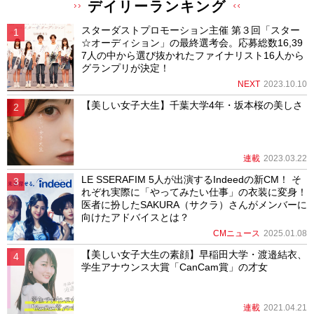
デイリーランキング
スターダストプロモーション主催 第３回「スター
☆オーディション」の最終選考会。応募総数16,39
7人の中から選び抜かれたファイナリスト16人から
グランプリが決定！
NEXT
2023.10.10
【美しい女子大生】千葉大学4年・坂本桜の美しさ
連載
2023.03.22
LE SSERAFIM 5人が出演するIndeedの新CM！ そ
れぞれ実際に「やってみたい仕事」の衣装に変身！
医者に扮したSAKURA（サクラ）さんがメンバーに
向けたアドバイスとは？
CMニュース
2025.01.08
【美しい女子大生の素顔】早稲田大学・渡邉結衣、
学生アナウンス大賞「CanCam賞」の才女
連載
2021.04.21