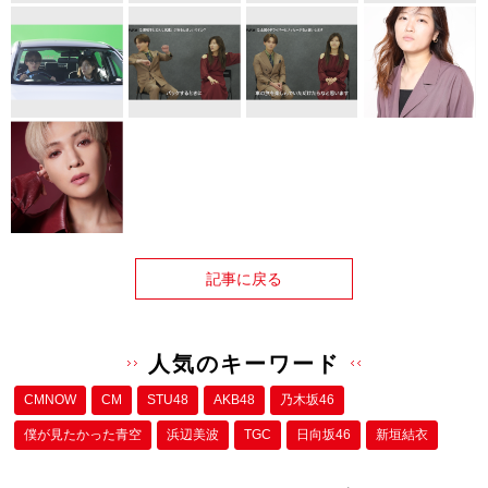
記事に戻る
人気のキーワード
CMNOW
CM
STU48
AKB48
乃木坂46
僕が⾒たかった⻘空
浜辺美波
TGC
日向坂46
新垣結衣