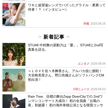
ワキと超望遠レンズでバズったグラドル・累累って
何者！？（インタビュー）
特集
2025.06.16
新着記事
STU48 中村舞の原動力は「愛」。STU48と2nd写
真集を語る。
エンタメ
2026.08.04
＝ＬＯＶＥ佐々木舞香さん、アルパカ役に挑戦！
大谷映美里さん、野口衣織さんがソフトバンクCM
初出演！
CMニュース
2026.08.03
Rain Tree、目標の舞台Zepp DiverCityでの 2ndワ
ンマンコンサート大成功！ 初の全員曲「台風の
夜」初披露！ 初の海外単独公演となる韓国コンサ