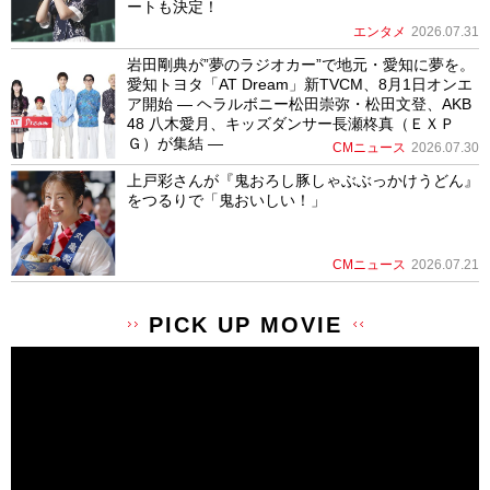
ートも決定！
エンタメ
2026.07.31
岩田剛典が”夢のラジオカー”で地元・愛知に夢を。
愛知トヨタ「AT Dream」新TVCM、8月1日オンエ
ア開始 ― ヘラルボニー松田崇弥・松田文登、AKB
48 八木愛月、キッズダンサー長瀬柊真（ＥＸＰ
Ｇ）が集結 ―
CMニュース
2026.07.30
上戸彩さんが『鬼おろし豚しゃぶぶっかけうどん』
をつるりで「鬼おいしい！」
CMニュース
2026.07.21
PICK UP MOVIE