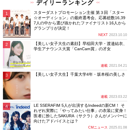
デイリーランキング
スターダストプロモーション主催 第３回「スター
☆オーディション」の最終選考会。応募総数16,39
7人の中から選び抜かれたファイナリスト16人から
グランプリが決定！
NEXT
2023.10.10
【美しい女子大生の素顔】早稲田大学・渡邉結衣、
学生アナウンス大賞「CanCam賞」の才女
連載
2021.04.21
【美しい女子大生】千葉大学4年・坂本桜の美しさ
連載
2023.03.22
LE SSERAFIM 5人が出演するIndeedの新CM！ そ
れぞれ実際に「やってみたい仕事」の衣装に変身！
医者に扮したSAKURA（サクラ）さんがメンバーに
向けたアドバイスとは？
CMニュース
2025.01.08