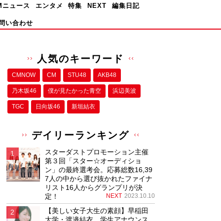
Mニュース
エンタメ
特集
NEXT
編集日記
問い合わせ
人気のキーワード
CMNOW
CM
STU48
AKB48
乃木坂46
僕が⾒たかった⻘空
浜辺美波
TGC
日向坂46
新垣結衣
デイリーランキング
スターダストプロモーション主催
第３回「スター☆オーディショ
ン」の最終選考会。応募総数16,39
7人の中から選び抜かれたファイナ
リスト16人からグランプリが決
定！
NEXT
2023.10.10
【美しい女子大生の素顔】早稲田
大学・渡邉結衣、学生アナウンス