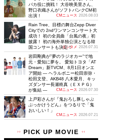
パカ役に挑戦！ 大谷映美里さん、
野口衣織さんがソフトバンクCM初
出演！
CMニュース
2026.08.03
Rain Tree、目標の舞台Zepp Diver
Cityでの 2ndワンマンコンサート大
成功！ 初の全員曲「台風の夜」初
披露！ 初の海外単独公演となる韓
国コンサートも決定！
エンタメ
2026.07.31
岩田剛典が”夢のラジオカー”で地
元・愛知に夢を。 愛知トヨタ「AT
Dream」新TVCM、8月1日オンエ
ア開始 ― ヘラルボニー松田崇弥・
松田文登、AKB48 八木愛月、キッ
ズダンサー長瀬柊真（ＥＸＰＧ）
が集結 ―
CMニュース
2026.07.30
上戸彩さんが『鬼おろし豚しゃぶ
ぶっかけうどん』をつるりで「鬼
おいしい！」
CMニュース
2026.07.21
PICK UP MOVIE