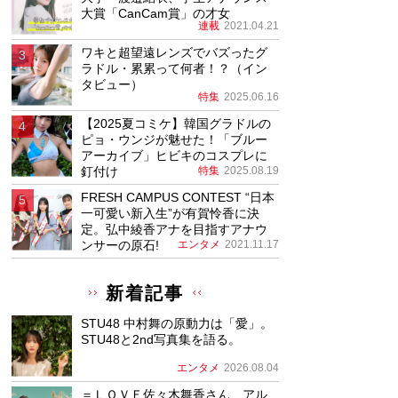
大賞「CanCam賞」の才女
連載
2021.04.21
ワキと超望遠レンズでバズったグ
ラドル・累累って何者！？（イン
タビュー）
特集
2025.06.16
【2025夏コミケ】韓国グラドルの
ピョ・ウンジが魅せた！「ブルー
アーカイブ」ヒビキのコスプレに
釘付け
特集
2025.08.19
FRESH CAMPUS CONTEST “日本
一可愛い新入生”が有賀怜香に決
定。弘中綾香アナを目指すアナウ
ンサーの原石!
エンタメ
2021.11.17
新着記事
STU48 中村舞の原動力は「愛」。
STU48と2nd写真集を語る。
エンタメ
2026.08.04
＝ＬＯＶＥ佐々木舞香さん、アル