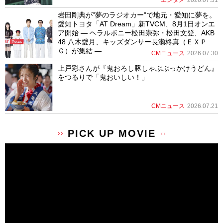
エンタメ
2026.07.31
岩田剛典が”夢のラジオカー”で地元・愛知に夢を。
愛知トヨタ「AT Dream」新TVCM、8月1日オンエ
ア開始 ― ヘラルボニー松田崇弥・松田文登、AKB
48 八木愛月、キッズダンサー長瀬柊真（ＥＸＰ
Ｇ）が集結 ―
CMニュース
2026.07.30
上戸彩さんが『鬼おろし豚しゃぶぶっかけうどん』
をつるりで「鬼おいしい！」
CMニュース
2026.07.21
PICK UP MOVIE