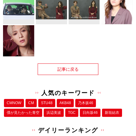
記事に戻る
人気のキーワード
CMNOW
CM
STU48
AKB48
乃木坂46
僕が⾒たかった⻘空
浜辺美波
TGC
日向坂46
新垣結衣
デイリーランキング