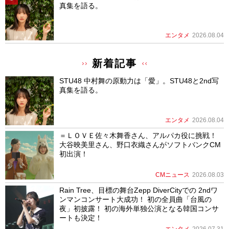
真集を語る。
エンタメ
2026.08.04
新着記事
STU48 中村舞の原動力は「愛」。STU48と2nd写
真集を語る。
エンタメ
2026.08.04
＝ＬＯＶＥ佐々木舞香さん、アルパカ役に挑戦！
大谷映美里さん、野口衣織さんがソフトバンクCM
初出演！
CMニュース
2026.08.03
Rain Tree、目標の舞台Zepp DiverCityでの 2ndワ
ンマンコンサート大成功！ 初の全員曲「台風の
夜」初披露！ 初の海外単独公演となる韓国コンサ
ートも決定！