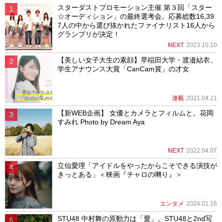
スターダストプロモーション主催 第３回「スター
☆オーディション」の最終選考会。応募総数16,39
7人の中から選び抜かれたファイナリスト16人から
グランプリが決定！
NEXT
2023.10.10
【美しい女子大生の素顔】早稲田大学・渡邉結衣、
学生アナウンス大賞「CanCam賞」の才女
連載
2021.04.21
【新WEB企画】 女優とカメラとフィルムと。花岡
すみれ Photo by Dream Aya
NEXT
2022.04.07
立仙愛理「アイドルをやったからこそできる演技が
きっとある」＜映画『チャロの囀り』＞
エンタメ
2024.01.16
STU48 中村舞の原動力は「愛」。STU48と2nd写