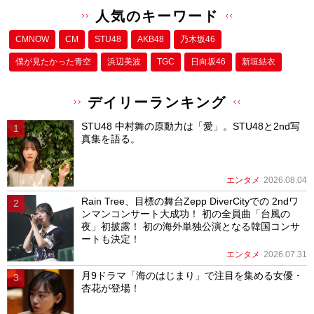
人気のキーワード
CMNOW
CM
STU48
AKB48
乃木坂46
僕が⾒たかった⻘空
浜辺美波
TGC
日向坂46
新垣結衣
デイリーランキング
STU48 中村舞の原動力は「愛」。STU48と2nd写
真集を語る。
エンタメ
2026.08.04
Rain Tree、目標の舞台Zepp DiverCityでの 2ndワ
ンマンコンサート大成功！ 初の全員曲「台風の
夜」初披露！ 初の海外単独公演となる韓国コンサ
ートも決定！
エンタメ
2026.07.31
月9ドラマ「海のはじまり」で注目を集める女優・
杏花が登場！