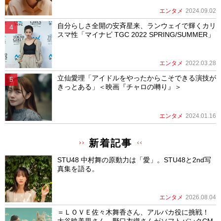
エンタメ
2024.09.02
自分らしさ全開の安斉星来、ランウェイで輝くカリ
スマ性「マイナビ TGC 2022 SPRING/SUMMER」
エンタメ
2022.03.28
立仙愛理「アイドルをやったからこそできる演技が
きっとある」＜映画『チャロの囀り』＞
エンタメ
2024.01.16
新着記事
STU48 中村舞の原動力は「愛」。STU48と2nd写
真集を語る。
エンタメ
2026.08.04
＝ＬＯＶＥ佐々木舞香さん、アルパカ役に挑戦！