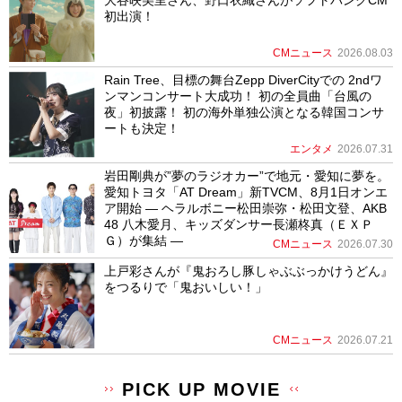
大谷映美里さん、野口衣織さんがソフトバンクCM
初出演！
CMニュース
2026.08.03
Rain Tree、目標の舞台Zepp DiverCityでの 2ndワ
ンマンコンサート大成功！ 初の全員曲「台風の
夜」初披露！ 初の海外単独公演となる韓国コンサ
ートも決定！
エンタメ
2026.07.31
岩田剛典が”夢のラジオカー”で地元・愛知に夢を。
愛知トヨタ「AT Dream」新TVCM、8月1日オンエ
ア開始 ― ヘラルボニー松田崇弥・松田文登、AKB
48 八木愛月、キッズダンサー長瀬柊真（ＥＸＰ
Ｇ）が集結 ―
CMニュース
2026.07.30
上戸彩さんが『鬼おろし豚しゃぶぶっかけうどん』
をつるりで「鬼おいしい！」
CMニュース
2026.07.21
PICK UP MOVIE