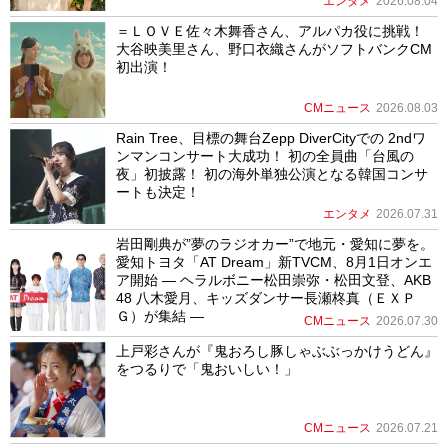
エンタメ
2026.08.04
＝ＬＯＶＥ佐々木舞香さん、アルパカ役に挑戦！
大谷映美里さん、野口衣織さんがソフトバンクCM
初出演！
CMニュース
2026.08.03
Rain Tree、目標の舞台Zepp DiverCityでの 2ndワ
ンマンコンサート大成功！ 初の全員曲「台風の
夜」初披露！ 初の海外単独公演となる韓国コンサ
ートも決定！
エンタメ
2026.07.31
岩田剛典が”夢のラジオカー”で地元・愛知に夢を。
愛知トヨタ「AT Dream」新TVCM、8月1日オンエ
ア開始 ― ヘラルボニー松田崇弥・松田文登、AKB
48 八木愛月、キッズダンサー長瀬柊真（ＥＸＰ
Ｇ）が集結 ―
CMニュース
2026.07.30
上戸彩さんが『鬼おろし豚しゃぶぶっかけうどん』
をつるりで「鬼おいしい！」
CMニュース
2026.07.21