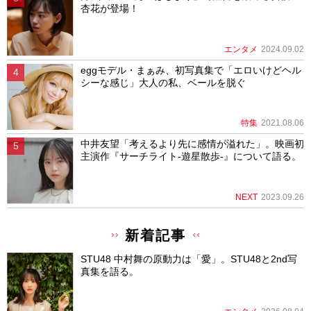
杏花が登場！
エンタメ
2024.09.02
eggモデル・まぁみ、初写真集で「エロいけどヘル
シーな感じ」大人の私、ベールを脱ぐ
特集
2021.08.06
中井友望「考えるより先に感情が溢れた」。映画初
主演作『サーチライト-遊星散歩-』について語る。
NEXT
2023.09.26
新着記事
STU48 中村舞の原動力は「愛」。STU48と2nd写
真集を語る。