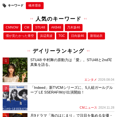
キーワード
橋本環奈
人気のキーワード
CMNOW
CM
STU48
AKB48
乃木坂46
僕が⾒たかった⻘空
浜辺美波
TGC
日向坂46
新垣結衣
デイリーランキング
STU48 中村舞の原動力は「愛」。STU48と2nd写
真集を語る。
エンタメ
2026.08.04
「Indeed」新TVCMシリーズに、5人組ガールグル
ープ LE SSERAFIMが出演開始！
CMニュース
2024.11.28
月9ドラマ「海のはじまり」で注目を集める女優・