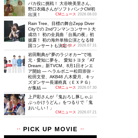
パカ役に挑戦！ 大谷映美里さん、
野口衣織さんがソフトバンクCM初
出演！
CMニュース
2026.08.03
Rain Tree、目標の舞台Zepp Diver
Cityでの 2ndワンマンコンサート大
成功！ 初の全員曲「台風の夜」初
披露！ 初の海外単独公演となる韓
国コンサートも決定！
エンタメ
2026.07.31
岩田剛典が”夢のラジオカー”で地
元・愛知に夢を。 愛知トヨタ「AT
Dream」新TVCM、8月1日オンエ
ア開始 ― ヘラルボニー松田崇弥・
松田文登、AKB48 八木愛月、キッ
ズダンサー長瀬柊真（ＥＸＰＧ）
が集結 ―
CMニュース
2026.07.30
上戸彩さんが『鬼おろし豚しゃぶ
ぶっかけうどん』をつるりで「鬼
おいしい！」
CMニュース
2026.07.21
PICK UP MOVIE