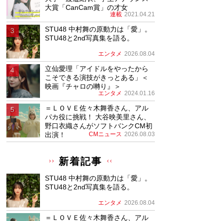
大賞「CanCam賞」の才女
連載
2021.04.21
STU48 中村舞の原動力は「愛」。
STU48と2nd写真集を語る。
エンタメ
2026.08.04
立仙愛理「アイドルをやったから
こそできる演技がきっとある」＜
映画『チャロの囀り』＞
エンタメ
2024.01.16
＝ＬＯＶＥ佐々木舞香さん、アル
パカ役に挑戦！ 大谷映美里さん、
野口衣織さんがソフトバンクCM初
出演！
CMニュース
2026.08.03
新着記事
STU48 中村舞の原動力は「愛」。
STU48と2nd写真集を語る。
エンタメ
2026.08.04
＝ＬＯＶＥ佐々木舞香さん、アル