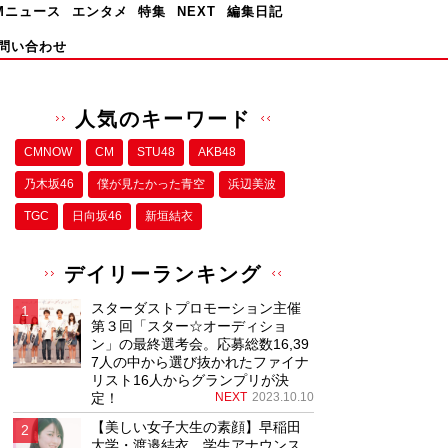
Mニュース
エンタメ
特集
NEXT
編集日記
問い合わせ
人気のキーワード
CMNOW
CM
STU48
AKB48
乃木坂46
僕が⾒たかった⻘空
浜辺美波
TGC
日向坂46
新垣結衣
デイリーランキング
スターダストプロモーション主催
第３回「スター☆オーディショ
ン」の最終選考会。応募総数16,39
7人の中から選び抜かれたファイナ
リスト16人からグランプリが決
定！
NEXT
2023.10.10
【美しい女子大生の素顔】早稲田
大学・渡邉結衣、学生アナウンス