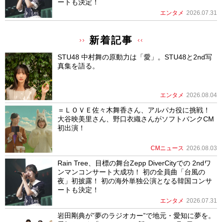
ートも決定！
エンタメ
2026.07.31
新着記事
STU48 中村舞の原動力は「愛」。STU48と2nd写
真集を語る。
エンタメ
2026.08.04
＝ＬＯＶＥ佐々木舞香さん、アルパカ役に挑戦！
大谷映美里さん、野口衣織さんがソフトバンクCM
初出演！
CMニュース
2026.08.03
Rain Tree、目標の舞台Zepp DiverCityでの 2ndワ
ンマンコンサート大成功！ 初の全員曲「台風の
夜」初披露！ 初の海外単独公演となる韓国コンサ
ートも決定！
エンタメ
2026.07.31
岩田剛典が”夢のラジオカー”で地元・愛知に夢を。