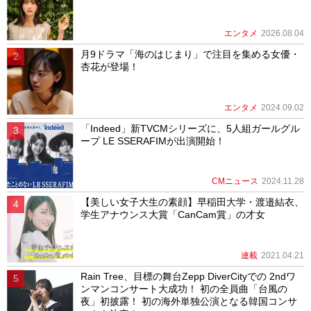
エンタメ
2026.08.04
月9ドラマ「海のはじまり」で注目を集める女優・
杏花が登場！
エンタメ
2024.09.02
「Indeed」新TVCMシリーズに、5人組ガールグル
ープ LE SSERAFIMが出演開始！
CMニュース
2024.11.28
【美しい女子大生の素顔】早稲田大学・渡邉結衣、
学生アナウンス大賞「CanCam賞」の才女
連載
2021.04.21
Rain Tree、目標の舞台Zepp DiverCityでの 2ndワ
ンマンコンサート大成功！ 初の全員曲「台風の
夜」初披露！ 初の海外単独公演となる韓国コンサ