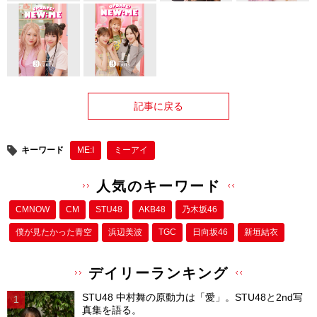
記事に戻る
キーワード
ME:I
ミーアイ
人気のキーワード
CMNOW
CM
STU48
AKB48
乃木坂46
僕が⾒たかった⻘空
浜辺美波
TGC
日向坂46
新垣結衣
デイリーランキング
STU48 中村舞の原動力は「愛」。STU48と2nd写
真集を語る。