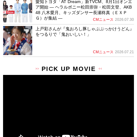
愛知トヨタ「AT Dream」新TVCM、8月1日オンエ
ア開始 ― ヘラルボニー松田崇弥・松田文登、AKB
48 八木愛月、キッズダンサー長瀬柊真（ＥＸＰ
Ｇ）が集結 ―
CMニュース
2026.07.30
上戸彩さんが『鬼おろし豚しゃぶぶっかけうどん』
をつるりで「鬼おいしい！」
CMニュース
2026.07.21
PICK UP MOVIE