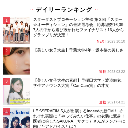
デイリーランキング
スターダストプロモーション主催 第３回「スター
☆オーディション」の最終選考会。応募総数16,39
7人の中から選び抜かれたファイナリスト16人から
グランプリが決定！
NEXT
2023.10.10
【美しい女子大生】千葉大学4年・坂本桜の美しさ
連載
2023.03.22
【美しい女子大生の素顔】早稲田大学・渡邉結衣、
学生アナウンス大賞「CanCam賞」の才女
連載
2021.04.21
LE SSERAFIM 5人が出演するIndeedの新CM！ そ
れぞれ実際に「やってみたい仕事」の衣装に変身！
医者に扮したSAKURA（サクラ）さんがメンバーに
向けたアドバイスとは？