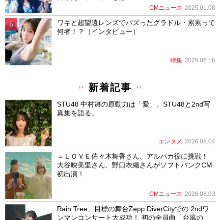
CMニュース
2025.01.08
ワキと超望遠レンズでバズったグラドル・累累って
何者！？（インタビュー）
特集
2025.06.16
新着記事
STU48 中村舞の原動力は「愛」。STU48と2nd写
真集を語る。
エンタメ
2026.08.04
＝ＬＯＶＥ佐々木舞香さん、アルパカ役に挑戦！
大谷映美里さん、野口衣織さんがソフトバンクCM
初出演！
CMニュース
2026.08.03
Rain Tree、目標の舞台Zepp DiverCityでの 2ndワ
ンマンコンサート大成功！ 初の全員曲「台風の