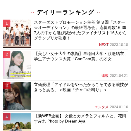
デイリーランキング
スターダストプロモーション主催 第３回「スター
☆オーディション」の最終選考会。応募総数16,39
7人の中から選び抜かれたファイナリスト16人から
グランプリが決定！
NEXT
2023.10.10
【美しい女子大生の素顔】早稲田大学・渡邉結衣、
学生アナウンス大賞「CanCam賞」の才女
連載
2021.04.21
立仙愛理「アイドルをやったからこそできる演技が
きっとある」＜映画『チャロの囀り』＞
エンタメ
2024.01.16
【新WEB企画】 女優とカメラとフィルムと。花岡
すみれ Photo by Dream Aya