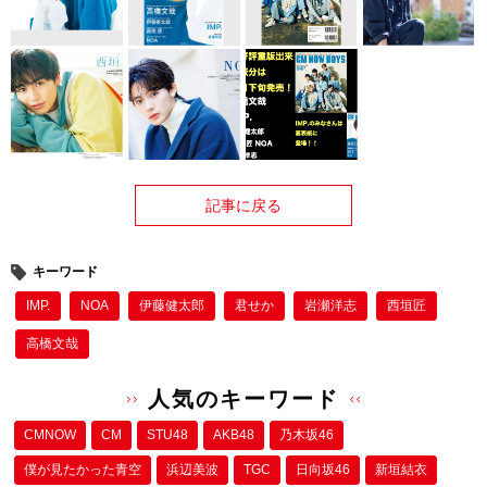
記事に戻る
キーワード
IMP.
NOA
伊藤健太郎
君せか
岩瀬洋志
西垣匠
高橋文哉
人気のキーワード
CMNOW
CM
STU48
AKB48
乃木坂46
僕が⾒たかった⻘空
浜辺美波
TGC
日向坂46
新垣結衣