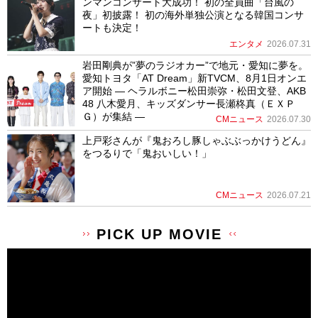
ンマンコンサート大成功！ 初の全員曲「台風の
夜」初披露！ 初の海外単独公演となる韓国コンサ
ートも決定！
エンタメ
2026.07.31
岩田剛典が”夢のラジオカー”で地元・愛知に夢を。
愛知トヨタ「AT Dream」新TVCM、8月1日オンエ
ア開始 ― ヘラルボニー松田崇弥・松田文登、AKB
48 八木愛月、キッズダンサー長瀬柊真（ＥＸＰ
Ｇ）が集結 ―
CMニュース
2026.07.30
上戸彩さんが『鬼おろし豚しゃぶぶっかけうどん』
をつるりで「鬼おいしい！」
CMニュース
2026.07.21
PICK UP MOVIE