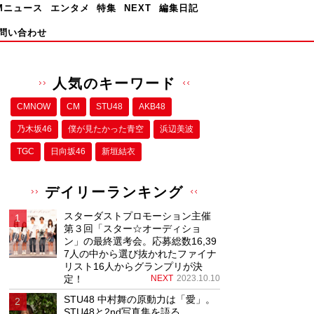
Mニュース
エンタメ
特集
NEXT
編集日記
問い合わせ
人気のキーワード
CMNOW
CM
STU48
AKB48
乃木坂46
僕が⾒たかった⻘空
浜辺美波
TGC
日向坂46
新垣結衣
デイリーランキング
スターダストプロモーション主催
第３回「スター☆オーディショ
ン」の最終選考会。応募総数16,39
7人の中から選び抜かれたファイナ
リスト16人からグランプリが決
定！
NEXT
2023.10.10
STU48 中村舞の原動力は「愛」。
STU48と2nd写真集を語る。