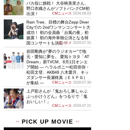
パカ役に挑戦！ 大谷映美里さん、
野口衣織さんがソフトバンクCM初
出演！
CMニュース
2026.08.03
Rain Tree、目標の舞台Zepp Diver
Cityでの 2ndワンマンコンサート大
成功！ 初の全員曲「台風の夜」初
披露！ 初の海外単独公演となる韓
国コンサートも決定！
エンタメ
2026.07.31
岩田剛典が”夢のラジオカー”で地
元・愛知に夢を。 愛知トヨタ「AT
Dream」新TVCM、8月1日オンエ
ア開始 ― ヘラルボニー松田崇弥・
松田文登、AKB48 八木愛月、キッ
ズダンサー長瀬柊真（ＥＸＰＧ）
が集結 ―
CMニュース
2026.07.30
上戸彩さんが『鬼おろし豚しゃぶ
ぶっかけうどん』をつるりで「鬼
おいしい！」
CMニュース
2026.07.21
PICK UP MOVIE