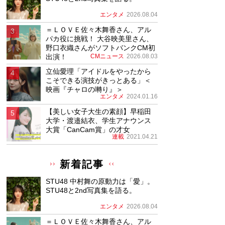
エンタメ
2026.08.04
＝ＬＯＶＥ佐々木舞香さん、アル
パカ役に挑戦！ 大谷映美里さん、
野口衣織さんがソフトバンクCM初
出演！
CMニュース
2026.08.03
立仙愛理「アイドルをやったから
こそできる演技がきっとある」＜
映画『チャロの囀り』＞
エンタメ
2024.01.16
【美しい女子大生の素顔】早稲田
大学・渡邉結衣、学生アナウンス
大賞「CanCam賞」の才女
連載
2021.04.21
新着記事
STU48 中村舞の原動力は「愛」。
STU48と2nd写真集を語る。
エンタメ
2026.08.04
＝ＬＯＶＥ佐々木舞香さん、アル