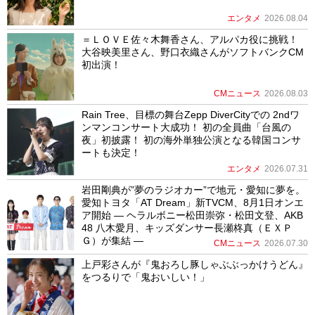
エンタメ
2026.08.04
＝ＬＯＶＥ佐々木舞香さん、アルパカ役に挑戦！
大谷映美里さん、野口衣織さんがソフトバンクCM
初出演！
CMニュース
2026.08.03
Rain Tree、目標の舞台Zepp DiverCityでの 2ndワ
ンマンコンサート大成功！ 初の全員曲「台風の
夜」初披露！ 初の海外単独公演となる韓国コンサ
ートも決定！
エンタメ
2026.07.31
岩田剛典が”夢のラジオカー”で地元・愛知に夢を。
愛知トヨタ「AT Dream」新TVCM、8月1日オンエ
ア開始 ― ヘラルボニー松田崇弥・松田文登、AKB
48 八木愛月、キッズダンサー長瀬柊真（ＥＸＰ
Ｇ）が集結 ―
CMニュース
2026.07.30
上戸彩さんが『鬼おろし豚しゃぶぶっかけうどん』
をつるりで「鬼おいしい！」