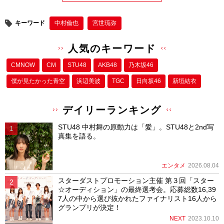
キーワード
中村倫也
宮世琉弥
人気のキーワード
CMNOW
CM
STU48
AKB48
乃木坂46
僕が⾒たかった⻘空
浜辺美波
TGC
日向坂46
新垣結衣
デイリーランキング
STU48 中村舞の原動力は「愛」。STU48と2nd写
真集を語る。
エンタメ
2026.08.04
スターダストプロモーション主催 第３回「スター
☆オーディション」の最終選考会。応募総数16,39
7人の中から選び抜かれたファイナリスト16人から
グランプリが決定！
NEXT
2023.10.10