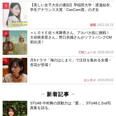
【美しい女子大生の素顔】早稲田大学・渡邉結衣、
学生アナウンス大賞「CanCam賞」の才女
連載
2021.04.21
＝ＬＯＶＥ佐々木舞香さん、アルパカ役に挑戦！
大谷映美里さん、野口衣織さんがソフトバンクCM
初出演！
CMニュース
2026.08.03
月9ドラマ「海のはじまり」で注目を集める女優・
杏花が登場！
エンタメ
2024.09.02
新着記事
STU48 中村舞の原動力は「愛」。STU48と2nd写
真集を語る。