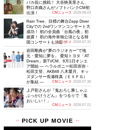
パカ役に挑戦！ 大谷映美里さん、
野口衣織さんがソフトバンクCM初
出演！
CMニュース
2026.08.03
Rain Tree、目標の舞台Zepp Diver
Cityでの 2ndワンマンコンサート大
成功！ 初の全員曲「台風の夜」初
披露！ 初の海外単独公演となる韓
国コンサートも決定！
エンタメ
2026.07.31
岩田剛典が”夢のラジオカー”で地
元・愛知に夢を。 愛知トヨタ「AT
Dream」新TVCM、8月1日オンエ
ア開始 ― ヘラルボニー松田崇弥・
松田文登、AKB48 八木愛月、キッ
ズダンサー長瀬柊真（ＥＸＰＧ）
が集結 ―
CMニュース
2026.07.30
上戸彩さんが『鬼おろし豚しゃぶ
ぶっかけうどん』をつるりで「鬼
おいしい！」
CMニュース
2026.07.21
PICK UP MOVIE