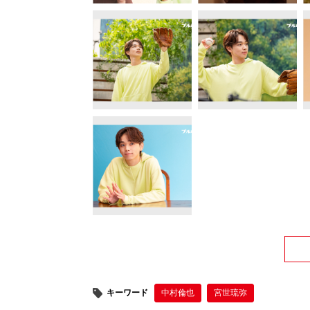
キーワード
中村倫也
宮世琉弥