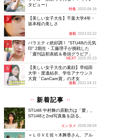
タビュー）
特集
2025.06.16
【美しい女子大生】千葉大学4年・
坂本桜の美しさ
連載
2023.03.22
バラエティ絶好調！ “STU48の元気
印” 2期生・工藤理子が挑戦した
「週刊誌初表紙＆巻頭グラビア」
NEXT
2025.05.23
【美しい女子大生の素顔】早稲田
大学・渡邉結衣、学生アナウンス
大賞「CanCam賞」の才女
連載
2021.04.21
新着記事
STU48 中村舞の原動力は「愛」。
STU48と2nd写真集を語る。
エンタメ
2026.08.04
＝ＬＯＶＥ佐々木舞香さん、アル