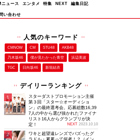
Mニュース
エンタメ
特集
NEXT
編集日記
問い合わせ
人気のキーワード
CMNOW
CM
STU48
AKB48
乃木坂46
僕が⾒たかった⻘空
浜辺美波
TGC
日向坂46
新垣結衣
デイリーランキング
スターダストプロモーション主催
第３回「スター☆オーディショ
ン」の最終選考会。応募総数16,39
7人の中から選び抜かれたファイナ
リスト16人からグランプリが決
定！
NEXT
2023.10.10
ワキと超望遠レンズでバズったグ
ラドル・累累って何者！？（イン