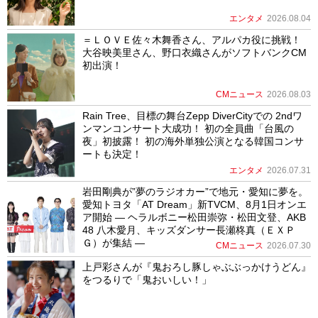
エンタメ
2026.08.04
＝ＬＯＶＥ佐々木舞香さん、アルパカ役に挑戦！
大谷映美里さん、野口衣織さんがソフトバンクCM
初出演！
CMニュース
2026.08.03
Rain Tree、目標の舞台Zepp DiverCityでの 2ndワ
ンマンコンサート大成功！ 初の全員曲「台風の
夜」初披露！ 初の海外単独公演となる韓国コンサ
ートも決定！
エンタメ
2026.07.31
岩田剛典が”夢のラジオカー”で地元・愛知に夢を。
愛知トヨタ「AT Dream」新TVCM、8月1日オンエ
ア開始 ― ヘラルボニー松田崇弥・松田文登、AKB
48 八木愛月、キッズダンサー長瀬柊真（ＥＸＰ
Ｇ）が集結 ―
CMニュース
2026.07.30
上戸彩さんが『鬼おろし豚しゃぶぶっかけうどん』
をつるりで「鬼おいしい！」