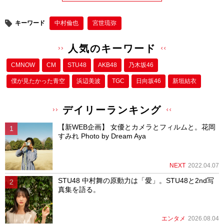
キーワード
中村倫也
宮世琉弥
人気のキーワード
CMNOW
CM
STU48
AKB48
乃木坂46
僕が⾒たかった⻘空
浜辺美波
TGC
日向坂46
新垣結衣
デイリーランキング
【新WEB企画】 女優とカメラとフィルムと。花岡
すみれ Photo by Dream Aya
NEXT
2022.04.07
STU48 中村舞の原動力は「愛」。STU48と2nd写
真集を語る。
エンタメ
2026.08.04