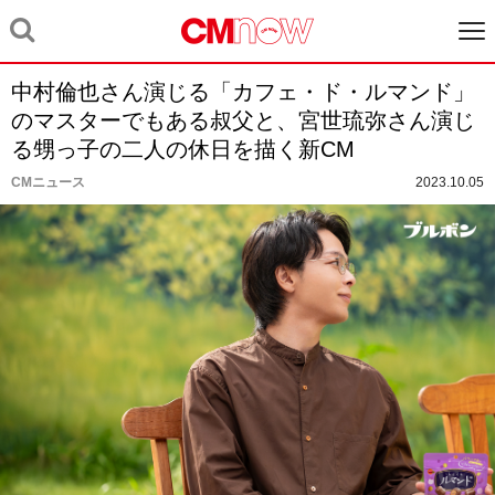
中村倫也さん演じる「カフェ・ド・ルマンド」
のマスターでもある叔父と、宮世琉弥さん演じ
る甥っ子の二人の休日を描く新CM
CMニュース
2023.10.05