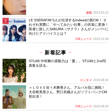
連載
2023.03.22
LE SSERAFIM 5人が出演するIndeedの新CM！ そ
れぞれ実際に「やってみたい仕事」の衣装に変身！
医者に扮したSAKURA（サクラ）さんがメンバーに
向けたアドバイスとは？
CMニュース
2025.01.08
新着記事
STU48 中村舞の原動力は「愛」。STU48と2nd写
真集を語る。
エンタメ
2026.08.04
＝ＬＯＶＥ佐々木舞香さん、アルパカ役に挑戦！
大谷映美里さん、野口衣織さんがソフトバンクCM
初出演！
CMニュース
2026.08.03