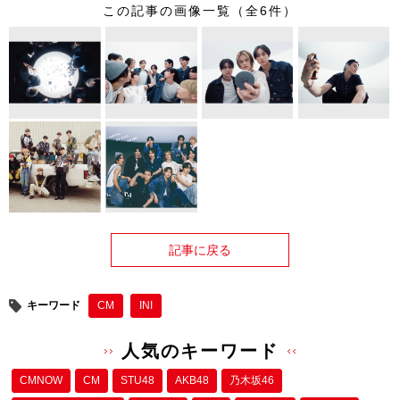
この記事の画像一覧（全6件）
記事に戻る
キーワード
CM
INI
人気のキーワード
CMNOW
CM
STU48
AKB48
乃木坂46