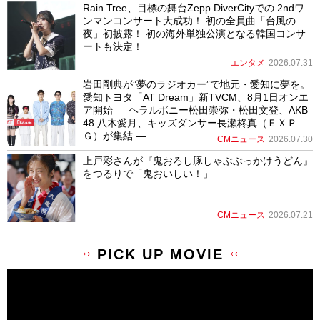
Rain Tree、目標の舞台Zepp DiverCityでの 2ndワ
ンマンコンサート大成功！ 初の全員曲「台風の
夜」初披露！ 初の海外単独公演となる韓国コンサ
ートも決定！
エンタメ
2026.07.31
岩田剛典が”夢のラジオカー”で地元・愛知に夢を。
愛知トヨタ「AT Dream」新TVCM、8月1日オンエ
ア開始 ― ヘラルボニー松田崇弥・松田文登、AKB
48 八木愛月、キッズダンサー長瀬柊真（ＥＸＰ
Ｇ）が集結 ―
CMニュース
2026.07.30
上戸彩さんが『鬼おろし豚しゃぶぶっかけうどん』
をつるりで「鬼おいしい！」
CMニュース
2026.07.21
PICK UP MOVIE