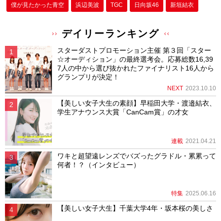
僕が⾒たかった⻘空
浜辺美波
TGC
日向坂46
新垣結衣
デイリーランキング
スターダストプロモーション主催 第３回「スター
☆オーディション」の最終選考会。応募総数16,39
7人の中から選び抜かれたファイナリスト16人から
グランプリが決定！
NEXT
2023.10.10
【美しい女子大生の素顔】早稲田大学・渡邉結衣、
学生アナウンス大賞「CanCam賞」の才女
連載
2021.04.21
ワキと超望遠レンズでバズったグラドル・累累って
何者！？（インタビュー）
特集
2025.06.16
【美しい女子大生】千葉大学4年・坂本桜の美しさ