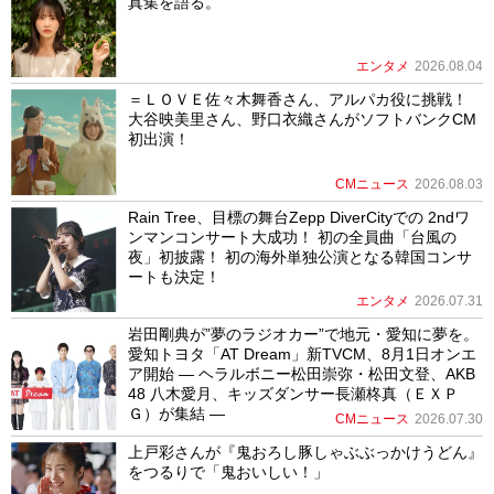
真集を語る。
エンタメ
2026.08.04
＝ＬＯＶＥ佐々木舞香さん、アルパカ役に挑戦！
大谷映美里さん、野口衣織さんがソフトバンクCM
初出演！
CMニュース
2026.08.03
Rain Tree、目標の舞台Zepp DiverCityでの 2ndワ
ンマンコンサート大成功！ 初の全員曲「台風の
夜」初披露！ 初の海外単独公演となる韓国コンサ
ートも決定！
エンタメ
2026.07.31
岩田剛典が”夢のラジオカー”で地元・愛知に夢を。
愛知トヨタ「AT Dream」新TVCM、8月1日オンエ
ア開始 ― ヘラルボニー松田崇弥・松田文登、AKB
48 八木愛月、キッズダンサー長瀬柊真（ＥＸＰ
Ｇ）が集結 ―
CMニュース
2026.07.30
上戸彩さんが『鬼おろし豚しゃぶぶっかけうどん』
をつるりで「鬼おいしい！」