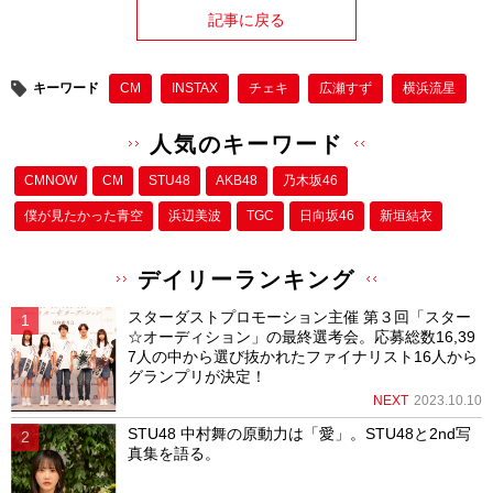
記事に戻る
キーワード
CM
INSTAX
チェキ
広瀬すず
横浜流星
人気のキーワード
CMNOW
CM
STU48
AKB48
乃木坂46
僕が⾒たかった⻘空
浜辺美波
TGC
日向坂46
新垣結衣
デイリーランキング
スターダストプロモーション主催 第３回「スター
☆オーディション」の最終選考会。応募総数16,39
7人の中から選び抜かれたファイナリスト16人から
グランプリが決定！
NEXT
2023.10.10
STU48 中村舞の原動力は「愛」。STU48と2nd写
真集を語る。