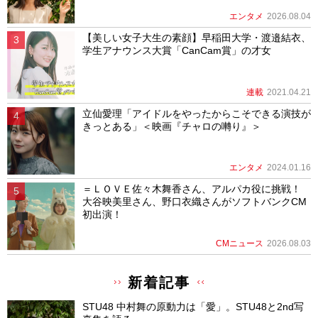
エンタメ
2026.08.04
【美しい女子大生の素顔】早稲田大学・渡邉結衣、
学生アナウンス大賞「CanCam賞」の才女
連載
2021.04.21
立仙愛理「アイドルをやったからこそできる演技が
きっとある」＜映画『チャロの囀り』＞
エンタメ
2024.01.16
＝ＬＯＶＥ佐々木舞香さん、アルパカ役に挑戦！
大谷映美里さん、野口衣織さんがソフトバンクCM
初出演！
CMニュース
2026.08.03
新着記事
STU48 中村舞の原動力は「愛」。STU48と2nd写