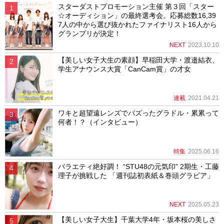
スターダストプロモーション主催 第３回「スター
☆オーディション」の最終選考会。応募総数16,39
7人の中から選び抜かれたファイナリスト16人から
グランプリが決定！
NEXT
2023.10.10
【美しい女子大生の素顔】早稲田大学・渡邉結衣、
学生アナウンス大賞「CanCam賞」の才女
連載
2021.04.21
ワキと超望遠レンズでバズったグラドル・累累って
何者！？（インタビュー）
特集
2025.06.16
バラエティ絶好調！ “STU48の元気印” 2期生・工藤
理子が挑戦した 「週刊誌初表紙＆巻頭グラビア」
NEXT
2025.05.23
【美しい女子大生】千葉大学4年・坂本桜の美しさ