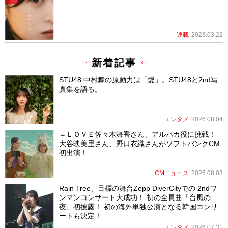
連載
2023.03.22
新着記事
STU48 中村舞の原動力は「愛」。STU48と2nd写
真集を語る。
エンタメ
2026.08.04
＝ＬＯＶＥ佐々木舞香さん、アルパカ役に挑戦！
大谷映美里さん、野口衣織さんがソフトバンクCM
初出演！
CMニュース
2026.08.03
Rain Tree、目標の舞台Zepp DiverCityでの 2ndワ
ンマンコンサート大成功！ 初の全員曲「台風の
夜」初披露！ 初の海外単独公演となる韓国コンサ
ートも決定！
エンタメ
2026.07.31