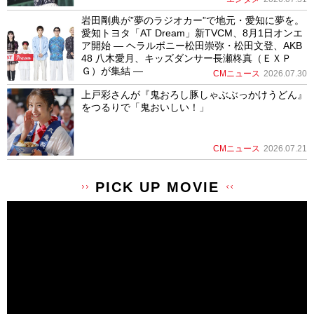
岩田剛典が”夢のラジオカー”で地元・愛知に夢を。
愛知トヨタ「AT Dream」新TVCM、8月1日オンエ
ア開始 ― ヘラルボニー松田崇弥・松田文登、AKB
48 八木愛月、キッズダンサー長瀬柊真（ＥＸＰ
Ｇ）が集結 ―
CMニュース
2026.07.30
上戸彩さんが『鬼おろし豚しゃぶぶっかけうどん』
をつるりで「鬼おいしい！」
CMニュース
2026.07.21
PICK UP MOVIE