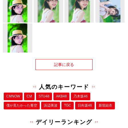
記事に戻る
人気のキーワード
CMNOW
CM
STU48
AKB48
乃木坂46
僕が⾒たかった⻘空
浜辺美波
TGC
日向坂46
新垣結衣
デイリーランキング